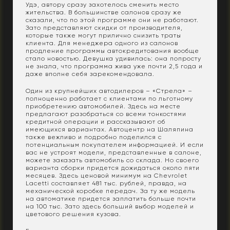
Удэ, автору сразу захотелось сменить место
жительства. В большинстве салонов сразу же
сказали, что по этой программе они не работают.
Зато представляют скидки от производителя,
которые также могут прилично снизить траты
клиента. Для менеджера одного из салонов
продление программы автокредитования вообще
стало новостью. Девушка удивилась: она попросту
не знала, что программа жива уже почти 2,5 года и
даже вполне себя зарекомендовала.
Один из крупнейших автодилеров – «Стрела» –
полноценно работает с клиентами по льготному
приобретению автомобилей. Здесь на месте
предлагают разобраться со всеми тонкостями
кредитной операции и рассказывают об
имеющихся вариантах. Автоцентр на Шаляпина
также вежливо и подробно поделился с
потенциальным покупателем информацией. И если
вас не устроят модели, представленные в салоне,
можете заказать автомобиль со склада. Но своего
варианта сборки придется дожидаться около пяти
месяцев. Здесь ценовой минимум на Chevrolet
Lacetti составляет 481 тыс. рублей, правда, на
механической коробке передач. За ту же модель
на автоматике придется заплатить больше почти
на 100 тыс. Зато здесь больший выбор моделей и
цветового решения кузова.