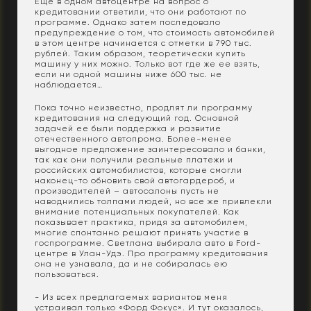
Еще в одном автоцентре на вопрос о
кредитовании ответили, что они работают по
программе. Однако затем последовало
предупреждение о том, что стоимость автомобилей
в этом центре начинается с отметки в 790 тыс.
рублей. Таким образом, теоретически купить
машину у них можно. Только вот где же ее взять,
если ни одной машины ниже 600 тыс. не
наблюдается…
Пока точно неизвестно, продлят ли программу
кредитования на следующий год. Основной
задачей ее были поддержка и развитие
отечественного автопрома. Более-менее
выгодное предложение заинтересовало и банки,
так как они получили реальные платежи и
российских автомобилистов, которые смогли
наконец-то обновить свой автогардероб, и
производителей – автосалоны пусть не
наводнились толпами людей, но все же привлекли
внимание потенциальных покупателей. Как
показывает практика, придя за автомобилем,
многие спонтанно решают принять участие в
госпрограмме. Светлана выбирала авто в Ford-
центре в Улан-Удэ. Про программу кредитования
она не узнавала, да и не собиралась ею
пользоваться.
- Из всех предлагаемых вариантов меня
устраивал только «Форд Фокус». И тут оказалось,