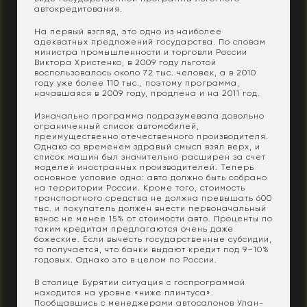
автокредитования.
На первый взгляд, это одно из наиболее
адекватных предложений государства. По словам
министра промышленности и торговли России
Виктора Христенко, в 2009 году льготой
воспользовалось около 72 тыс. человек, а в 2010
году уже более 110 тыс., поэтому программа,
начавшаяся в 2009 году, продлена и на 2011 год.
Изначально программа подразумевала довольно
ограниченный список автомобилей,
преимущественно отечественного производителя.
Однако со временем здравый смысл взял верх, и
список машин был значительно расширен за счет
моделей иностранных производителей. Теперь
основное условие одно: авто должно быть собрано
на территории России. Кроме того, стоимость
транспортного средства не должна превышать 600
тыс. и покупатель должен внести первоначальный
взнос не менее 15% от стоимости авто. Проценты по
таким кредитам предлагаются очень даже
божеские. Если вычесть государственные субсидии,
то получается, что банки выдают кредит под 9–10%
годовых. Однако это в целом по России.
В столице Бурятии ситуация с госпрограммой
находится на уровне «ниже плинтуса».
Пообщавшись с менеджерами автосалонов Улан-