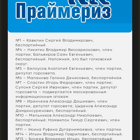
№1 – Кавелин Сергей Владимирович,
беспартийный.
№4 – Никитин Владимир Виссарионович, член
партии; Бальжиров Саян Евгеньевич,
беспартийный. Напомним, это был голковский
округ.
№5 – Белоусов Анатолий Евгеньевич, член партии,
депутат горсовета.
№6 – Маланова Галина Денисовна, беспартийная.
№7 – Сластин Игорь Федорович, член партии;
Супоня Сергей Иванович, член партии, депутат
горсовета – подвергается массированным
информационным атакам.
№8 – Иринчеев Александр Дашиевич, член
партии, депутат горсовета; Цыденов Александр
Дамдинсуренович, беспартийный.
№10 – Мельников Александр Николаевич,
беспартийный; Намжилон Тимур Сергеевич, член
партии.
№11 – Уюина Руфина Дугарнимаевна, член партии.
№14 – Ильин Владимир Гаврилович, беспартийный.
№15 – Бочеев Владимир Ильич, беспартийный;