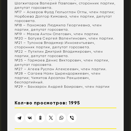
Шагжитаров Валерий Павлович, сторонник партии,
депутат горсовета.
№17 – Аскеров Фуад Гюльоглан Оглы, член партии;
Норбоева Долгор Кимовна, член партии, депутат
горсовета.
№18 – Пахомова Людмила Георгиевна, член
партии, депутат горсовета.
№19 – Махов Антон Олегович, член партии.
№20 – Батуев Сергей Валентинович, член партии.
№21 – Тулонов Владимир Иннокентьевич,
сторонник партии, депутат горсовета.
№22 – Путилин Дмитрий Владимирович, член
партии, депутат горсовета.
№25 – Гармаев Денис Викторович, член партии,
депутат горсовета.
№27 – Агеев Руслан Алексеевич, член партии.
№28 – Сагаев Наян Цырендоржиевич, член
партии; Чимитов Арсалан Ракшаевич,
беспартийный.
№29 – Банзарон Андрей Баирович, член партии
Кол-во просмотров: 1995