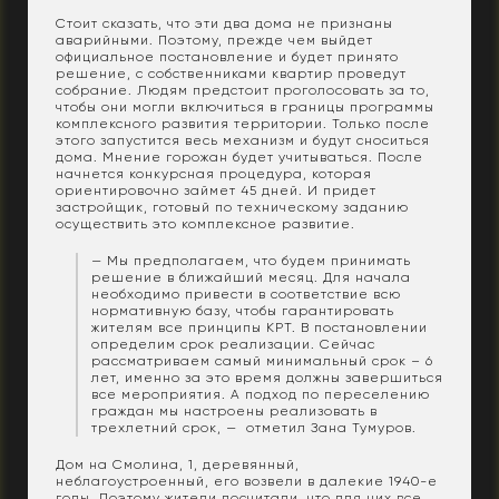
Стоит сказать, что эти два дома не признаны
аварийными. Поэтому, прежде чем выйдет
официальное постановление и будет принято
решение, с собственниками квартир проведут
собрание. Людям предстоит проголосовать за то,
чтобы они могли включиться в границы программы
комплексного развития территории. Только после
этого запустится весь механизм и будут сноситься
дома. Мнение горожан будет учитываться. После
начнется конкурсная процедура, которая
ориентировочно займет 45 дней. И придет
застройщик, готовый по техническому заданию
осуществить это комплексное развитие.
— Мы предполагаем, что будем принимать
решение в ближайший месяц. Для начала
необходимо привести в соответствие всю
нормативную базу, чтобы гарантировать
жителям все принципы КРТ. В постановлении
определим срок реализации. Сейчас
рассматриваем самый минимальный срок – 6
лет, именно за это время должны завершиться
все мероприятия. А подход по переселению
граждан мы настроены реализовать в
трехлетний срок, — отметил Зана Тумуров.
Дом на Смолина, 1, деревянный,
неблагоустроенный, его возвели в далекие 1940-е
годы. Поэтому жители посчитали, что для них все