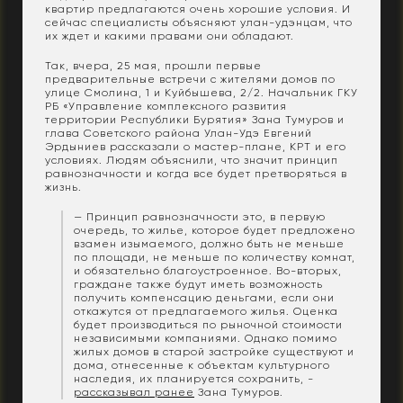
квартир предлагаются очень хорошие условия. И
сейчас специалисты объясняют улан-удэнцам, что
их ждет и какими правами они обладают.
Так, вчера, 25 мая, прошли первые
предварительные встречи с жителями домов по
улице Смолина, 1 и Куйбышева, 2/2. Начальник ГКУ
РБ «Управление комплексного развития
территории Республики Бурятия» Зана Тумуров и
глава Советского района Улан-Удэ Евгений
Эрдыниев рассказали о мастер-плане, КРТ и его
условиях. Людям объяснили, что значит принцип
равнозначности и когда все будет претворяться в
жизнь.
— Принцип равнозначности это, в первую
очередь, то жилье, которое будет предложено
взамен изымаемого, должно быть не меньше
по площади, не меньше по количеству комнат,
и обязательно благоустроенное. Во-вторых,
граждане также будут иметь возможность
получить компенсацию деньгами, если они
откажутся от предлагаемого жилья. Оценка
будет производиться по рыночной стоимости
независимыми компаниями. Однако помимо
жилых домов в старой застройке существуют и
дома, отнесенные к объектам культурного
наследия, их планируется сохранить, -
рассказывал ранее
Зана Тумуров.