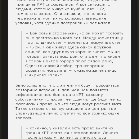
принципы КРТ справедливы. А вот ситуация с
людьми, которые живут на Куйбышева, 2/2,
немного сложнее. Они заявили, что не хотят
переезжать, мол, их устраивают нынешние
условия, хотя здание построили 70 лет назад.
— Дом хоть и старенький, но он может постоять
еще достаточно много лет. Между комнатами у
нас толщина стен – полметра, наружных стен
– 75 см. Люди живут здесь одной дружной
семьей, все друг друга хорошо знают. Мы не
готовы покинуть наш дом, считаем, что живем
в самом центре города плюс рядом река,
Одигитриевский собор, транспортные
развязки, магазины, — сказала жительница
Смирнова Галина.
Было заявлено, что с жителями будут проводиться
повторные встречи. В дальнейшем появятся
информационные баннеры о КРТ, каждому
собственнику направят методички, где будут четко
расписаны права, на что люди могут рассчитывать.
Также откроются консультационные центры, где
улан-удэнцам лично ответят на все возникающие
вопросы.
— Конечно, у жителей есть право выйти из
границ КРТ, остаться в старом доме. Однако
после отказа у них не получится снова