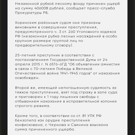
Незаконной рубкой лесному фонду причинен ущерб
на сумму 406008 рублей, сообщает пресс-служба
Прокуратуры РБ.
Хоринским районным судом они признаны
виновными в совершении преступления,
предусмотренного ч. 3 ст. 260 Уголовного кодекса
РФ (незаконная рубка лесных насаждений в особо
крупном размере группой лиц по
предварительному сговору).
25-летний преступник в соответствии с
постановлением Государственной Думы от 24
апреля 2015 г. N 6576-6ГД “Об объявлении амнистии
в связи с 70-летием Победы в Великой
Отечественной войне 1941-1945 годов” от наказания
освобожден.
Второй же, имеющий непогашенную судимость за
тяжкое преступление, взят под стражу в зале суда
и приговорен к 1 году лишения свободы с
отбыванием наказания в исправительной колонии
строгого режима.
Кроме того, в соответствии со ст. 81 УПК РФ
бензопила как орудие преступления
конфискована, с Чернова и Свинина взыскана
сумма причиненного ущерба.