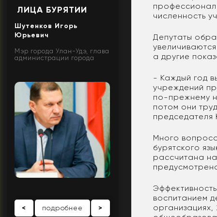
профессиональ
ЛИЦА БУРЯТИИ
численность у
Шутенков Игорь
Юрьевич
Депутаты обра
увеличиваются
Мэр города Улан-Удэ, глава
а другие пока
администрации города
- Каждый год 
учреждений пр
по-прежнему н
потом они тру
председателя
Много вопросо
бурятского язы
рассчитана на
предусмотрено 
Эффективность
воспитанием д
организациях, 
<
подробнее
>