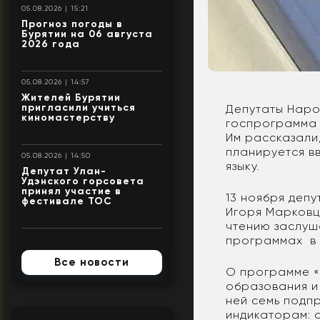
05.08.2026 | 15:21
Прогноз погоды в
Бурятии на 06 августа
2026 года
05.08.2026 | 14:57
Жителей Бурятии
пригласили учиться
Депутаты Наро
киномастерству
госпрограмма 
Им рассказали,
планируется в
05.08.2026 | 14:50
языку.
Депутат Улан-
Удэнского горсовета
принял участие в
13 ноября деп
фестивале ТОС
Игоря Марковц
чтению заслуш
программах в
Все новости
О программе «
образования и
ней семь подп
индикаторам: 