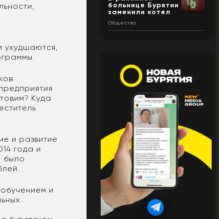
больнице Бурятии
льности,
заменили котел
Общество
и ухудшаются,
ограммы.
ков
 предприятия
товим? Куда
еститель
ие и развитие
014 года и
е было
ублей.
 обучением и
льных