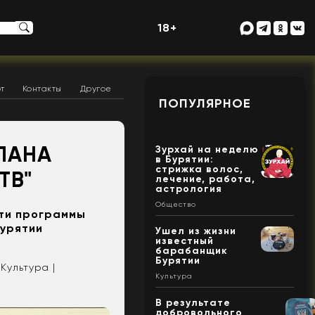
18+
т
Контакты
Другое
ПОПУЛЯРНОЕ
ЛАНА
Зурхай на неделю
в Бурятии:
стрижка волос,
ТВ"
лечение, работа,
астрология
Общество
сти программы
Бурятии
Ушел из жизни
известный
барабанщик
Бурятии
Культура |
Культура
В результате
добровольного