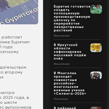
Бурятия готовится
создать
полноценную
производственную
цепочку по
переработке
лекарственных
растений
Экономика
е работает
лике Бурятия».
В Иркутской
1 года
области
рятскому
зафиксирован
массовый падёж
пчёл
Экономика
едательством
ко второму
В Монголии
проходят
ых
совместные
российско-
монгольские
военные учения
инистра
«Селенга-2026»
 2025 года, в
Политика
по шести
ес выпускников
В районной