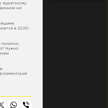
о бурятскому
ованная на
ейшими
шается в 2020-
 понятно,
ва? Нужно
ении
 в
арламентский