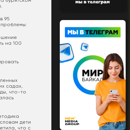
на бурятском
х.
в 95
 проблемы:
решение
ть на 100
ировать
еленных
их садах,
ды, что-то
залась
етодика
 словам дети
етила, что с