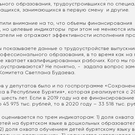
ного образования, трудоустроившихся по специа
чащихся, занимающихся в первую смену и другие.
тили внимание на то, что объемы финансирования
, но целевые индикаторы при этом не меняются ил
затели не отражают эффективности исполнения пр
вы показываете данные о трудоустройстве выпускни
офессионального образования, в то время как на
е хватает квалифицированных рабочих. Кого мы го
доустраиваются? Не понятно, - задала вопрос зам
 Комитета Светлана Будаева.
в у депутатов было и по госпрограмме «Сохранен
ка в Республике Бурятия», которая реализуется с 2
 шесть лет. Если в 2019 году на ее финансировани
45 975 тыс. рублей, то в 2020 году – 33 518 тыс. р
 оценивается по трем индикаторам: 1) доля охвата
етей на бурятском языке в дошкольных образовате
2) доля охвата обучением детей бурятскому языку в