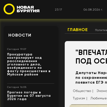
23:17
06.08.2026 г.
ГЛАВНОЕ
Полити
НОВОСТИ
Сегодня 19:07
"ВПЕЧАТ
Прокуратура
контролирует ход
ПОД ОС
расследования
уголовного дела,
возбужденного по
факту происшествия в
Депутаты Нар
Муйском районе
по сохранению
появится ЕГЭ 
Сегодня 16:05
Общество |
Эконо
Прогноз погоды в
Бурятии на 07 августа
Туризм |
Любимые
2026 года