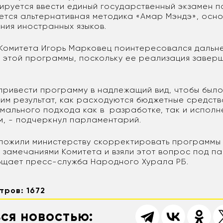
нируется ввести единый государственный экзамен п
ается альтернативная методика «Амар Мэндэ», осн
ния иностранных языков.
Комитета Игорь Марковец поинтересовался дальн
 этой программы, поскольку ее реализация завер
привести программу в надлежащий вид, чтобы было
чим результат, как расходуются бюджетные средст
рмального подхода как в разработке, так и исполн
м, - подчеркнул парламентарий.
ложили министерству скорректировать программы
с замечаниями Комитета и взяли этот вопрос под п
бщает пресс-служба Народного Хурала РБ.
тров: 1672
ся новостью: