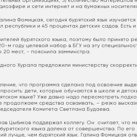
ельных организациях, 3) количество материалов 
адиоэфире и сети интернет и на бумажных носителя
алина Фомицкая, сегодня бурятский язык изучается 
 республики и 45 процентах детских садов. Есть и
чителей бурятского языка, поэтому было принято 
20-м году целевой набор в БГУ на эту специальнос
о 20 мест, - пояснила замминстра.
дного Хурала предложили министерству скоррект
тление, что программа сделана под освоение выд
спросить: дети, которые обучаются в школе и детск
рятском языке? Уже давно надо пересмотреть подхо
се продолжаем средства осваивать, – резко выска
редседателя Комитета Светлана Будаева.
лав Цыбиков поддержал коллегу. Он считает, что м
бурятского языка далека от совершенства. По его
ий лучше, чем бурятский язык. Галина Фомицкая отв