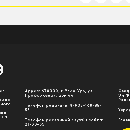
Все
Адрес: 670000, г. Улан-Удэ, ул.
Свид
Профсоюзная, дом 44
Эл №
алов
Роск
нного
Телефон редакции: 8-902-168-85-
53
Учре
мая
r.ru
Телефон рекламной службы сайта:
Глав
21-30-85