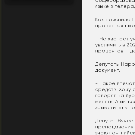
общеобразоват
языке в телер
Как пояснила Г
процентах школ
- Не хватает у
увеличить в 20
процентов – д
Депутаты Наро
документ.
- Такое впеча
средств. Хочу 
говорят на бу
менять. А мы в
заместитель п
Депутат Вячес
преподавания 
знают английск