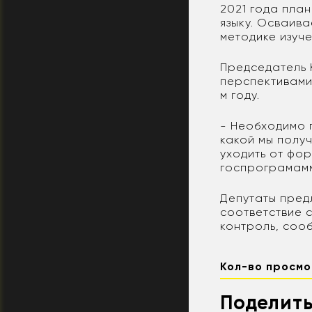
2021 года пла
языку. Осваив
методике изуче
Председатель 
перспективами
м году.
- Необходимо 
какой мы полу
уходить от фо
госпрограмам
Депутаты пред
соответствие 
контроль, соо
Кол-во просмо
Поделить