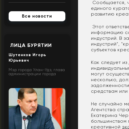
Сообщается, ч
единого курат
развитию креа
Все новости
Этот ответств
информацию со
индустрий. В з
индустрий", "
ЛИЦА БУРЯТИИ
субъектов креа
Шутенков Игорь
Юрьевич
Как следует и
индивидуальны
Мэр города Улан-Удэ, глава
могут осуществ
администрации города
несколько, до
задолженности
средствам или
Не случайно м
Агентства стр
Екатерина Чер
большинством 
креативной
эк