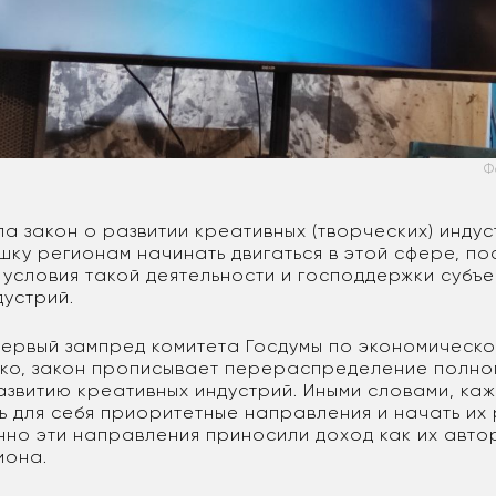
Ф
а закон о развитии креативных (творческих) индус
ку регионам начинать двигаться в этой сфере, по
 условия такой деятельности и господдержки субъе
дустрий.
ервый зампред комитета Госдумы по экономическо
ко, закон прописывает перераспределение полн
азвитию креативных индустрий. Иными словами, ка
ь для себя приоритетные направления и начать их 
нно эти направления приносили доход как их автор
иона.