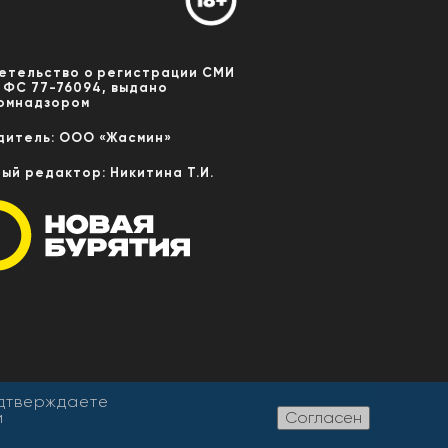
етельство о регистрации СМИ
 ФС 77-76094, выдано
омнадзором
дитель: ООО «Жасмин»
ный редактор: Никитина Т.И.
одтверждаете
и
Согласен