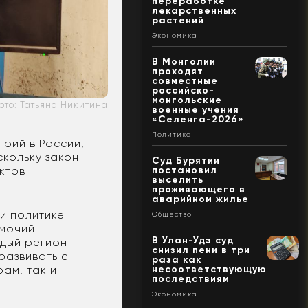
переработке
лекарственных
растений
Экономика
В Монголии
проходят
совместные
российско-
монгольские
ото: Татьяна Никитина
военные учения
«Селенга-2026»
Политика
трий в России,
скольку закон
Суд Бурятии
постановил
ктов
выселить
проживающего в
аварийном жилье
й политике
Общество
омочий
В Улан-Удэ суд
ждый регион
снизил пени в три
развивать с
раза как
несоответствующую
ам, так и
последствиям
Экономика