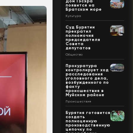
Дом Гэсэра
появится на
Братском море
Культура
Суд Бурятии
прекратил
полномочия
председателя
Совета
депутатов
Общество
Прокуратура
контролирует ход
расследования
уголовного дела,
возбужденного по
факту
происшествия в
Муйском районе
Происшествия
Бурятия готовится
создать
полноценную
производственную
цепочку по