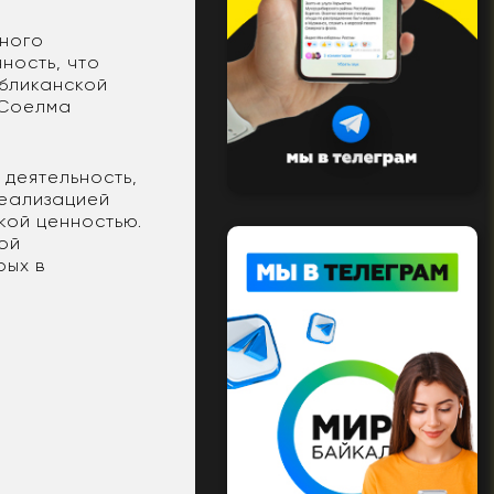
много
ность, что
убликанской
 Соелма
деятельность,
реализацией
кой ценностью.
ой
рых в