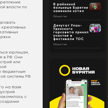
крепление
В районной
ой власти по
больнице Бурятии
заменили котел
Общество
ировать
Депутат Улан-
в креативных
Удэнского
реативных
горсовета принял
участие в
ержки
фестивале ТОС
Общество
ться юрлицам,
 в РФ. Они
устрий или
ной
е бюджетным
ой системы РФ.
го на базе
дустрий
накомилась с
 создании