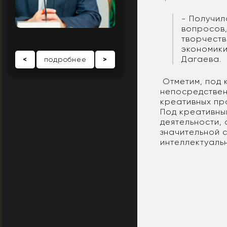
- Получил
вопросов,
творчеств
экономики
Дагаева.
<
подробнее
>
Отметим, под 
непосредствен
креативных пр
Под креативны
деятельности, 
значительной 
интеллектуаль