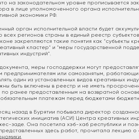
то на законодательном уровне прописывается за
ора в лице уполномоченного органа исполнительн
тивной экономики РФ.
енный орган исполнительной власти будет аккумул
 всех регионов страны в единый реестр субъекто
аконе закрепляются такие понятия как "субъекты к
креативный кластер" и "меры государственной подд
тивных индустрий".
з документа, меры господдержки могут предоставля
м предпринимателям или самозанятым, работающим
лять один из установленных видов креативных инд
лжны быть включены в реестр и не иметь просрочен
 по ранее предоставленным на возвратной основ
 обязательным платежам перед бюджетами бюджетн
есяц назад в Бурятии побывала директор созданно
атегических инициатив (АСИ) Центра креативных ин
кес-заде. Она посетила хэб-хаб республики и поз
представленных здесь работ, прочитала лекцию о
ономики
.