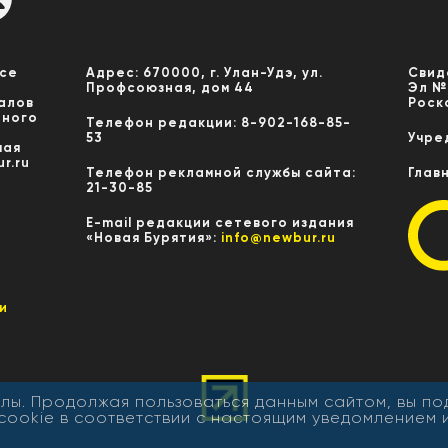
Все
Адрес: 670000, г. Улан-Удэ, ул.
Свид
Профсоюзная, дом 44
Эл №
алов
Роск
нного
Телефон редакции: 8-902-168-85-
53
Учре
мая
r.ru
Телефон рекламной службы сайта:
Глав
21-30-85
E-mail редакции сетевого издания
«Новая Бурятия»:
info@newbur.ru
и
лы. Продолжая пользоваться данным сайтом, вы п
cookie в соответствии с настоящим уведомлением 