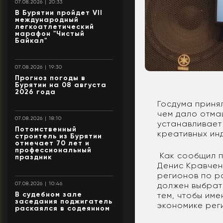
07.08.2026 | 20:33
В Бурятии пройдет VII
международный
легкоатлетический
марафон "Чистый
Байкал"
07.08.2026 | 19:30
Прогноз погоды в
Бурятии на 08 августа
2026 года
Госдума принял
чем дало отмаш
07.08.2026 | 18:10
устанавливает
Потомственный
креативных ин
строитель из Бурятии
отмечает 70 лет и
профессиональный
Как сообщил п
праздник
Денис Кравчен
регионов по р
07.08.2026 | 10:46
должен выбрат
В судебном зале
тем, чтобы име
заседания поджигатель
экономике рег
раскаялся в содеянном