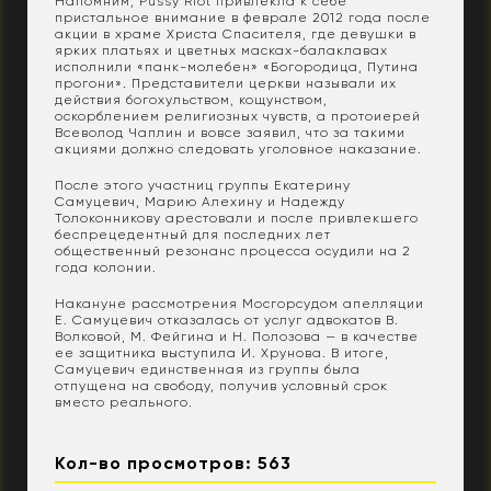
Напомним, Pussy Riot привлекла к себе
пристальное внимание в феврале 2012 года после
акции в храме Христа Спасителя, где девушки в
ярких платьях и цветных масках-балаклавах
исполнили «панк-молебен» «Богородица, Путина
прогони». Представители церкви называли их
действия богохульством, кощунством,
оскорблением религиозных чувств, а протоиерей
Всеволод Чаплин и вовсе заявил, что за такими
акциями должно следовать уголовное наказание.
После этого участниц группы Екатерину
Самуцевич, Марию Алехину и Надежду
Толоконникову арестовали и после привлекшего
беспрецедентный для последних лет
общественный резонанс процесса осудили на 2
года колонии.
Накануне рассмотрения Мосгорсудом апелляции
Е. Самуцевич отказалась от услуг адвокатов В.
Волковой, М. Фейгина и Н. Полозова — в качестве
ее защитника выступила И. Хрунова. В итоге,
Самуцевич единственная из группы была
отпущена на свободу, получив условный срок
вместо реального.
Кол-во просмотров: 563