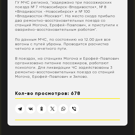
ГУ МЧС региона, "задержано три пассажирских
поезда № 7 «Новосибирск-Владивосток», № 8
«Владивосток -Новосибирск» и № 100
«Владивосток-Москва»". На место схода прибыло
два ремонтно-восстановительных поезда со
станций Могоча, Ерофей-Павлович, и приступили к
аварийно-восстановительным работам".
По данным МЧС, по состоянию на 12.00 дня все
вагоны с путей убраны. Проводится расчистка
четного и нечетного пути.
В поездах, на станциях Могоча и Ерофей-Павлович
организовано питание пассажиров, работают
психологи. Для ликвидации ЧС задействованы 3
ремонтно-восстановительных поезда со станций
Могоча, Ерофей-Павлович и Зилово.
Кол-во просмотров: 678