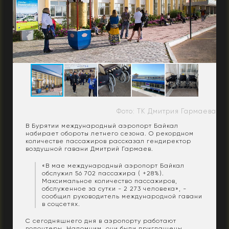
Фото: ТК Дмитрия Гармаева
В Бурятии международный аэропорт Байкал
набирает обороты летнего сезона. О рекордном
количестве пассажиров рассказал гендиректор
воздушной гавани Дмитрий Гармаев.
«В мае международный аэропорт Байкал
обслужил 56 702 пассажира ( +28%).
Максимальное количество пассажиров,
обслуженное за сутки - 2 273 человека», -
сообщил руководитель международной гавани
в соцсетях.
С сегодняшнего дня в аэропорту работают
волонтеры. Напомним, они были
приглашены