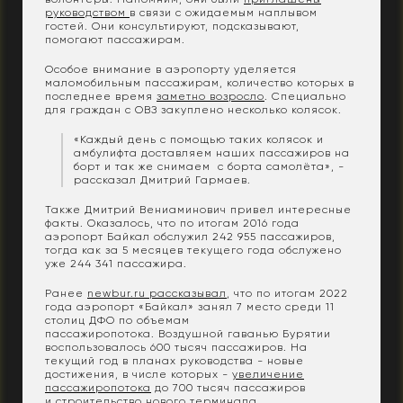
руководством
в связи с ожидаемым наплывом
гостей. Они консультируют, подсказывают,
помогают пассажирам.
Особое внимание в аэропорту уделяется
маломобильным пассажирам, количество которых в
последнее время
заметно возросло
. Специально
для граждан с ОВЗ закуплено несколько колясок.
«Каждый день с помощью таких колясок и
амбулифта доставляем наших пассажиров на
борт и так же снимаем с борта самолёта», -
рассказал Дмитрий Гармаев.
Также Дмитрий Вениаминович привел интересные
факты. Оказалось, что по итогам 2016 года
аэропорт Байкал обслужил 242 955 пассажиров,
тогда как за 5 месяцев текущего года обслужено
уже 244 341 пассажира.
Ранее
newbur.ru рассказывал
, что по итогам 2022
года аэропорт «Байкал» занял 7 место среди 11
столиц ДФО по объемам
пассажиропотока. Воздушной гаванью Бурятии
воспользовалось 600 тысяч пассажиров. На
текущий год в планах руководства - новые
достижения, в числе которых -
увеличение
пассажиропотока
до 700 тысяч пассажиров
и
строительство нового терминала
.