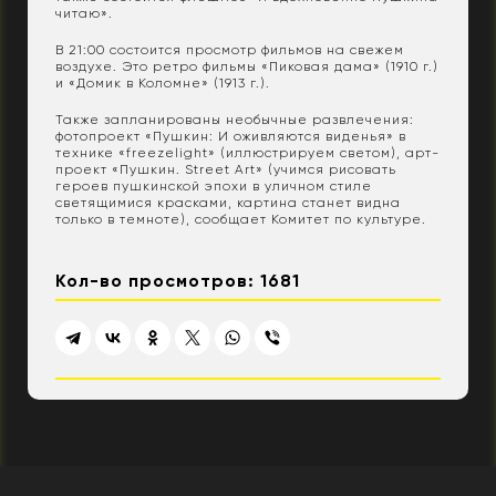
читаю».
В 21:00 состоится просмотр фильмов на свежем
воздухе. Это ретро фильмы «Пиковая дама» (1910 г.)
и «Домик в Коломне» (1913 г.).
Также запланированы необычные развлечения:
фотопроект «Пушкин: И оживляются виденья» в
технике «freezelight» (иллюстрируем светом), арт-
проект «Пушкин. Street Art» (учимся рисовать
героев пушкинской эпохи в уличном стиле
светящимися красками, картина станет видна
только в темноте), сообщает Комитет по культуре.
Кол-во просмотров: 1681