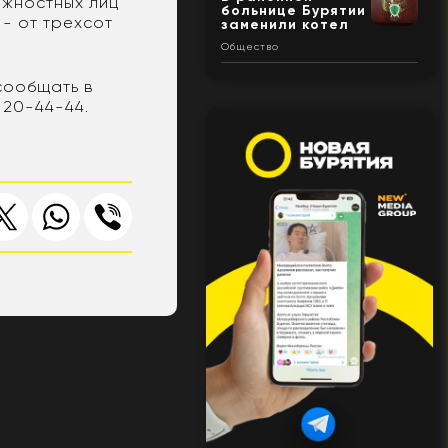
лжностных лиц
больнице Бурятии
 - от трехсот
заменили котел
Общество
сообщать в
 20-44-44.