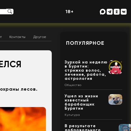
18+
т
Контакты
Другое
ПОПУЛЯРНОЕ
ЕЛСЯ
Зурхай на неделю
в Бурятии:
стрижка волос,
лечение, работа,
астрология
Общество
охраны лесов.
Ушел из жизни
известный
барабанщик
Бурятии
Культура
В результате
добровольного