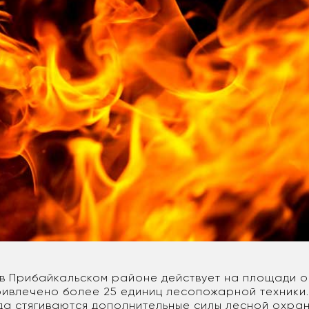
в Прибайкальском районе действует на площади ок
ривлечено более 25 единиц лесопожарной техники.
уда стягиваются дополнительные силы лесной охра