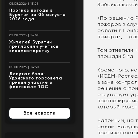
Забайкальской
05.08.2026 | 15:21
Прогноз погоды в
Бурятии на 06 августа
«По решению Р
2026 года
пожаров в слу
работы в Приб
пожара», - ра
05.08.2026 | 14:57
Жителей Бурятии
пригласили учиться
Там отметили,
киномастерству
площади 5 га.
05.08.2026 | 14:50
Кроме того, н
Депутат Улан-
«ИСДМ-Рослесх
Удэнского горсовета
в зоне контро
принял участие в
фестивале ТОС
решение о прио
отсутствует у
прогнозируемы
который может 
Все новости
Напомним, на 
режим. Наруше
противопожарн