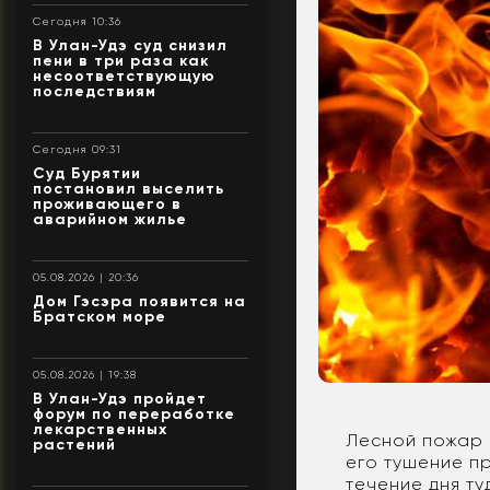
Сегодня 10:36
В Улан-Удэ суд снизил
пени в три раза как
несоответствующую
последствиям
Сегодня 09:31
Суд Бурятии
постановил выселить
проживающего в
аварийном жилье
05.08.2026 | 20:36
Дом Гэсэра появится на
Братском море
05.08.2026 | 19:38
В Улан-Удэ пройдет
форум по переработке
лекарственных
Лесной пожар 
растений
его тушение п
течение дня т