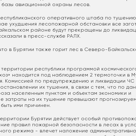
 базы авиационной охраны лесов.
еспубликанского оперативного штаба по тушению
чае ухудшения лесопожарной обстановки все заго
айкальском районе будут прекращены до ликвидац
ссказали в пресс-службе РАЛХ.
 что в Бурятии также горит лес в Северо-Байкальс
а территории республики программой космическог
оз» находится под наблюдением 2 термоточки в 
ля. Комиссией по предупреждению и ликвидации ЧС
становлении их тушения, в связи с тем, что по д
гроза населенным пунктам и объектам экономики и
е затраты на их тушение превышают прогнозируем
быть ими причинен.
территории Бурятии действует особый противопо
ние правил пожарной безопасности в лесах в усл
ого режима - влечет наложение административн