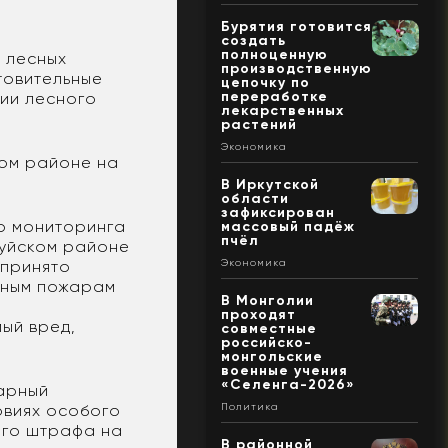
Бурятия готовится
создать
полноценную
 лесных
производственную
товительные
цепочку по
переработке
ии лесного
лекарственных
растений
Экономика
ком районе на
В Иркутской
области
зафиксирован
о мониторинга
массовый падёж
пчёл
Муйском районе
 принято
Экономика
анным пожарам
В Монголии
проходят
ый вред,
совместные
российско-
монгольские
военные учения
«Селенга-2026»
жарный
овиях особого
Политика
ого штрафа на
В районной