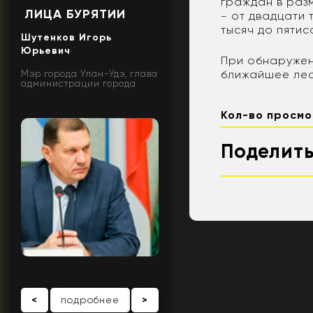
граждан в разм
ЛИЦА БУРЯТИИ
- от двадцати 
тысяч до пятис
Шутенков Игорь
Юрьевич
При обнаружен
ближайшее лес
Мэр города Улан-Удэ, глава
администрации города
Кол-во просмо
Поделить
<
подробнее
>