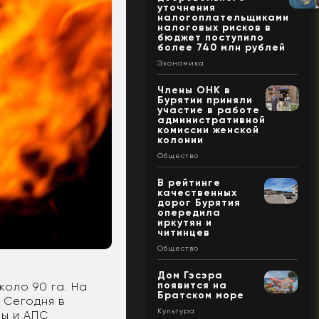
уточнения
налогоплательщиками
налоговых рисков в
бюджет поступило
более 740 млн рублей
Экономика
Члены ОНК в
Бурятии приняли
участие в работе
административной
комиссии женской
колонии
Общество
В рейтинге
качественных
дорог Бурятия
опередила
иркутян и
читинцев
Общество
Дом Гэсэра
появится на
оло 90 га. На
Братском море
 Сегодня в
Культура
ны и АПС