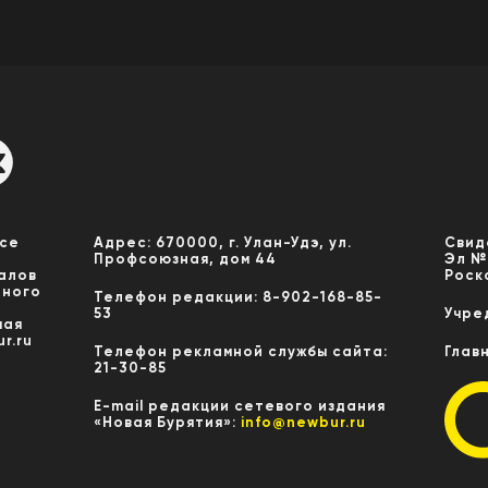
Все
Адрес: 670000, г. Улан-Удэ, ул.
Свид
Профсоюзная, дом 44
Эл №
алов
Роск
нного
Телефон редакции: 8-902-168-85-
53
Учре
мая
r.ru
Телефон рекламной службы сайта:
Глав
21-30-85
E-mail редакции сетевого издания
«Новая Бурятия»:
info@newbur.ru