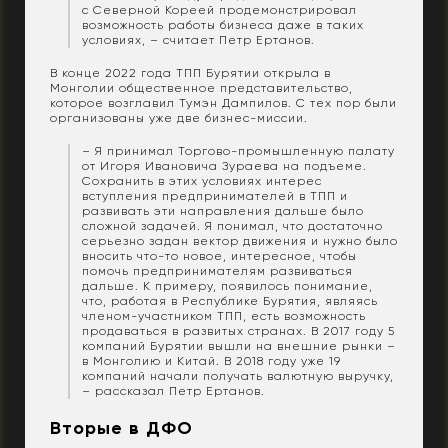
с Северной Кореей продемонстрировал
возможность работы бизнеса даже в таких
условиях, – считает Петр Ертанов.
В конце 2022 года ТПП Бурятии открыла в
Монголии общественное представительство,
которое возглавил Тумэн Дампилов. С тех пор были
организованы уже две бизнес-миссии.
– Я принимал Торгово-промышленную палату
от Игоря Ивановича Зураева на подъеме.
Сохранить в этих условиях интерес
вступления предпринимателей в ТПП и
развивать эти направления дальше было
сложной задачей. Я понимал, что достаточно
серьезно задан вектор движения и нужно было
вносить что-то новое, интересное, чтобы
помочь предпринимателям развиваться
дальше. К примеру, появилось понимание,
что, работая в Республике Бурятия, являясь
членом-участником ТПП, есть возможность
продаваться в развитых странах. В 2017 году 5
компаний Бурятии вышли на внешние рынки –
в Монголию и Китай. В 2018 году уже 19
компаний начали получать валютную выручку,
– рассказал Петр Ертанов.
Вторые в ДФО