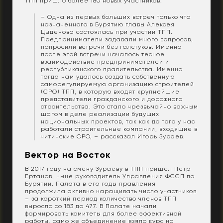
ТПП пришло более 180 новых участников.
– Одна из первых больших встреч только что
назначенного в Бурятию главы Алексея
Цыденова состоялась при участии ТПП.
Предприниматели задавали много вопросов,
попросили встречи без галстуков. Именно
после этой встречи началось тесное
взаимодействие предпринимателей и
республиканского правительства. Именно
тогда нам удалось создать собственную
саморегулируемую организацию строителей
(СРО) ТПП, в которую входят крупнейшие
представители гражданского и дорожного
строительства. Это стало чрезвычайно важным
шагом в деле реализации будущих
национальных проектов, так как до того у нас
работали строительные компании, входящие в
читинские СРО, – рассказал Игорь Зураев.
Вектор на Восток
В 2017 году на смену Зураеву в ТПП пришел Петр
Ертанов, ныне руководитель Управления ФССП по
Бурятии. Палата в его годы правления
продолжила активно наращивать число участников
– за короткий период количество членов ТПП
выросло со 183 до 477. В Палате начали
формировать комитеты для более эффективной
работы, само же объединение взяло курс на