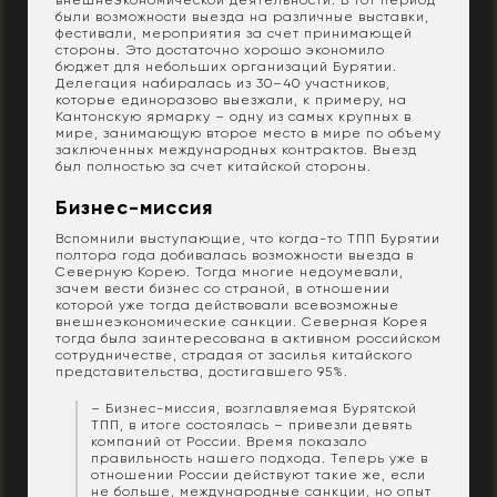
внешнеэкономической деятельности. В тот период
были возможности выезда на различные выставки,
фестивали, мероприятия за счет принимающей
стороны. Это достаточно хорошо экономило
бюджет для небольших организаций Бурятии.
Делегация набиралась из 30–40 участников,
которые единоразово выезжали, к примеру, на
Кантонскую ярмарку – одну из самых крупных в
мире, занимающую второе место в мире по объему
заключенных международных контрактов. Выезд
был полностью за счет китайской стороны.
Бизнес-миссия
Вспомнили выступающие, что когда-то ТПП Бурятии
полтора года добивалась возможности выезда в
Северную Корею. Тогда многие недоумевали,
зачем вести бизнес со страной, в отношении
которой уже тогда действовали всевозможные
внешнеэкономические санкции. Северная Корея
тогда была заинтересована в активном российском
сотрудничестве, страдая от засилья китайского
представительства, достигавшего 95%.
– Бизнес-миссия, возглавляемая Бурятской
ТПП, в итоге состоялась – привезли девять
компаний от России. Время показало
правильность нашего подхода. Теперь уже в
отношении России действуют такие же, если
не больше, международные санкции, но опыт