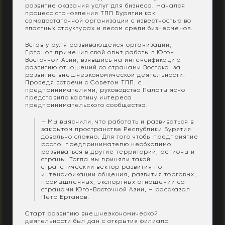
развитие оказания услуг для бизнеса. Начался
процесс становления ТПП Бурятии как
самодостаточной организации с известностью во
властных структурах и весом среди бизнесменов.
Встав у руля развивающейся организации,
Ертанов применил свой опыт работы в Юго-
Восточной Азии, взявшись на интенсификацию
развитию отношений со странами Востока, за
развитие внешнеэкономической деятельности.
Проведя встречи с Советом ТПП, с
предпринимателями, руководство Палаты ясно
представило картину интереса
предпринимательского сообщества.
– Мы выяснили, что работать и развиваться в
закрытом пространстве Республики Бурятия
довольно сложно. Для того чтобы предприятие
росло, предпринимателю необходимо
развиваться в другие территории, регионы и
страны. Тогда мы приняли такой
стратегический вектор развития по
интенсификации общения, развития торговых,
промышленных, экспортных отношений со
странами Юго-Восточной Азии, – рассказал
Петр Ертанов.
Старт развитию внешнеэкономической
деятельности был дан с открытия филиала