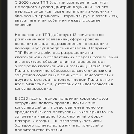
С 2020 года ТПП Бурятии возглавляет депутат
Народного Хурала Дмитрий Дружинин. На его
период пришлись новые испытания экономики и
бизнеса на прочность – коронавирус, а затем СВО,
вызванные этим событием международные
санкции.
На сегодня в ТПП действует 12 комитетов по
различным направлениям, сформированы
дополнительные подразделения по оказанию
помощи и услуг предпринимателям. Например,
ТПП Бурятии добилась разрешения на
классификацию коллективных средств размещения
и в структуре объединения теперь работает
эксперт по классификации гостиниц. В 2021 году
Палата получила образовательную лицензию и
запустила обучающие семинары. Помогают эти и
другие структуры не только членам Палаты, но и
всем бизнесменам, у которых есть потребность в
консультировании.
В 2020 году в период пандемии коронавируса
сотрудники палаты провели почти 3 тыс.
консультаций для представителей малого и
среднего бизнеса республики. Было принято 184
заявления и выдано 76 заключений о форс-
мажоре. Сегодня ТПП является участником
большого количества различных комиссий в
правительстве Бурятии.