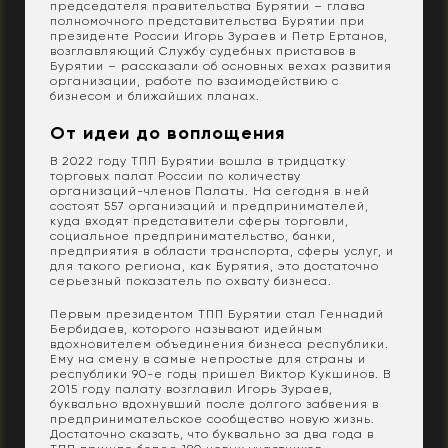
председателя правительства Бурятии – глава
полномочного представительства Бурятии при
президенте России Игорь Зураев и Петр Ертанов,
возглавляющий Службу судебных приставов в
Бурятии – рассказали об основных вехах развития
организации, работе по взаимодействию с
бизнесом и ближайших планах.
От идеи до воплощения
В 2022 году ТПП Бурятии вошла в тридцатку
торговых палат России по количеству
организаций-членов Палаты. На сегодня в ней
состоят 557 организаций и предпринимателей,
куда входят представители сферы торговли,
социальное предпринимательство, банки,
предприятия в области транспорта, сферы услуг, и
для такого региона, как Бурятия, это достаточно
серьезный показатель по охвату бизнеса.
Первым президентом ТПП Бурятии стал Геннадий
Бербидаев, которого называют идейным
вдохновителем объединения бизнеса республики.
Ему на смену в самые непростые для страны и
республики 90-е годы пришел Виктор Кукшинов. В
2015 году палату возглавил Игорь Зураев,
буквально вдохнувший после долгого забвения в
предпринимательское сообщество новую жизнь.
Достаточно сказать, что буквально за два года в