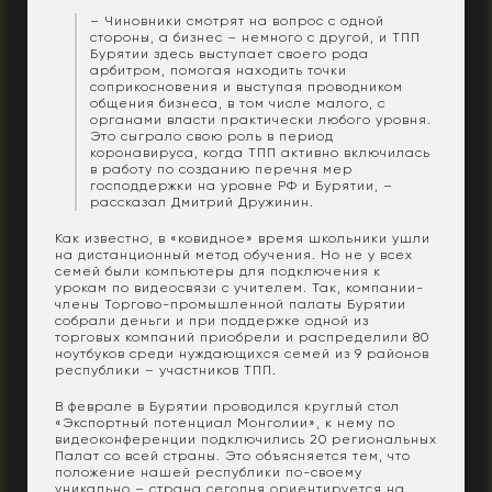
– Чиновники смотрят на вопрос с одной
стороны, а бизнес – немного с другой, и ТПП
Бурятии здесь выступает своего рода
арбитром, помогая находить точки
соприкосновения и выступая проводником
общения бизнеса, в том числе малого, с
органами власти практически любого уровня.
Это сыграло свою роль в период
коронавируса, когда ТПП активно включилась
в работу по созданию перечня мер
господдержки на уровне РФ и Бурятии, –
рассказал Дмитрий Дружинин.
Как известно, в «ковидное» время школьники ушли
на дистанционный метод обучения. Но не у всех
семей были компьютеры для подключения к
урокам по видеосвязи с учителем. Так, компании-
члены Торгово-промышленной палаты Бурятии
собрали деньги и при поддержке одной из
торговых компаний приобрели и распределили 80
ноутбуков среди нуждающихся семей из 9 районов
республики – участников ТПП.
В феврале в Бурятии проводился круглый стол
«Экспортный потенциал Монголии», к нему по
видеоконференции подключились 20 региональных
Палат со всей страны. Это объясняется тем, что
положение нашей республики по-своему
уникально – страна сегодня ориентируется на