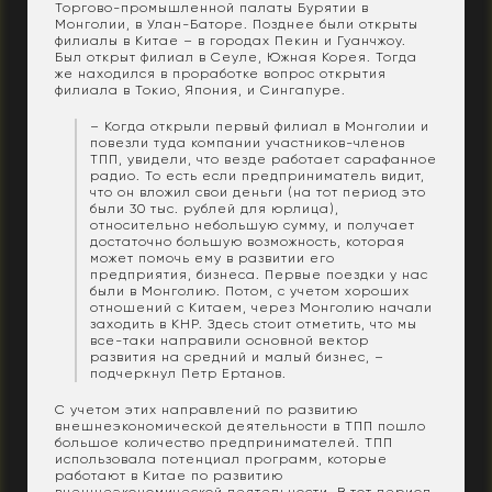
Торгово-промышленной палаты Бурятии в
Монголии, в Улан-Баторе. Позднее были открыты
филиалы в Китае – в городах Пекин и Гуанчжоу.
Был открыт филиал в Сеуле, Южная Корея. Тогда
же находился в проработке вопрос открытия
филиала в Токио, Япония, и Сингапуре.
– Когда открыли первый филиал в Монголии и
повезли туда компании участников-членов
ТПП, увидели, что везде работает сарафанное
радио. То есть если предприниматель видит,
что он вложил свои деньги (на тот период это
были 30 тыс. рублей для юрлица),
относительно небольшую сумму, и получает
достаточно большую возможность, которая
может помочь ему в развитии его
предприятия, бизнеса. Первые поездки у нас
были в Монголию. Потом, с учетом хороших
отношений с Китаем, через Монголию начали
заходить в КНР. Здесь стоит отметить, что мы
все-таки направили основной вектор
развития на средний и малый бизнес, –
подчеркнул Петр Ертанов.
С учетом этих направлений по развитию
внешнеэкономической деятельности в ТПП пошло
большое количество предпринимателей. ТПП
использовала потенциал программ, которые
работают в Китае по развитию