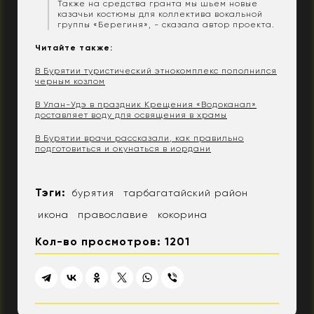
Также на средства гранта мы шьем новые
казачьи костюмы для коллектива вокальной
группы «Берегиня», - сказала автор проекта.
Читайте также:
В Бурятии туристический этнокомплекс пополнился
черным козлом
В Улан-Удэ в праздник Крещения «Водоканал»
доставляет воду для освящения в храмы
В Бурятии врачи рассказали, как правильно
подготовиться и окунаться в иордани
Тэги:
бурятия
тарбагатайский район
икона
православие
кокорина
Кол-во просмотров: 1201