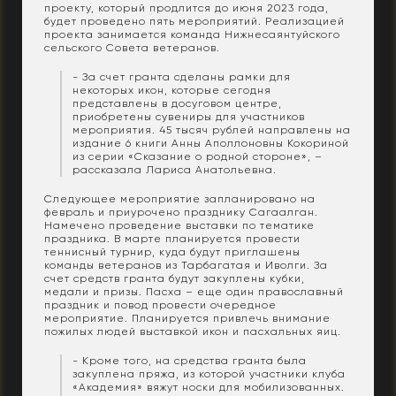
проекту, который продлится до июня 2023 года,
будет проведено пять мероприятий. Реализацией
проекта занимается команда Нижнесаянтуйского
сельского Совета ветеранов.
- За счет гранта сделаны рамки для
некоторых икон, которые сегодня
представлены в досуговом центре,
приобретены сувениры для участников
мероприятия. 45 тысяч рублей направлены на
издание 6 книги Анны Аполлоновны Кокориной
из серии «Сказание о родной стороне», –
рассказала Лариса Анатольевна.
Следующее мероприятие запланировано на
февраль и приурочено празднику Сагаалган.
Намечено проведение выставки по тематике
праздника. В марте планируется провести
теннисный турнир, куда будут приглашены
команды ветеранов из Тарбагатая и Иволги. За
счет средств гранта будут закуплены кубки,
медали и призы. Пасха – еще один православный
праздник и повод провести очередное
мероприятие. Планируется привлечь внимание
пожилых людей выставкой икон и пасхальных яиц.
- Кроме того, на средства гранта была
закуплена пряжа, из которой участники клуба
«Академия» вяжут носки для мобилизованных.