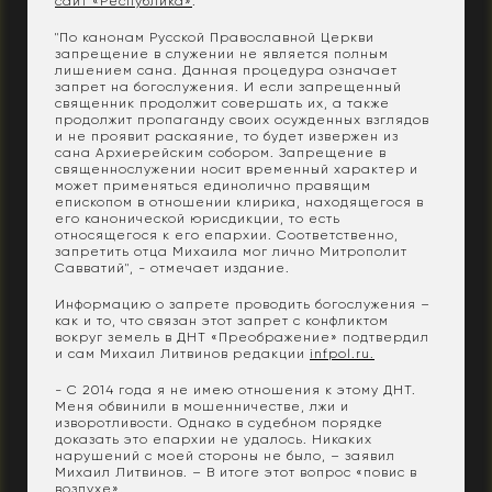
сайт «Республика»
.
"По канонам Русской Православной Церкви
запрещение в служении не является полным
лишением сана. Данная процедура означает
запрет на богослужения. И если запрещенный
священник продолжит совершать их, а также
продолжит пропаганду своих осужденных взглядов
и не проявит раскаяние, то будет извержен из
сана Архиерейским собором. Запрещение в
священнослужении носит временный характер и
может применяться единолично правящим
епископом в отношении клирика, находящегося в
его канонической юрисдикции, то есть
относящегося к его епархии. Соответственно,
запретить отца Михаила мог лично Митрополит
Савватий", - отмечает издание.
Информацию о запрете проводить богослужения –
как и то, что связан этот запрет с конфликтом
вокруг земель в ДНТ «Преображение» подтвердил
и сам Михаил Литвинов редакции
infpol.ru.
- С 2014 года я не имею отношения к этому ДНТ.
Меня обвинили в мошенничестве, лжи и
изворотливости. Однако в судебном порядке
доказать это епархии не удалось. Никаких
нарушений с моей стороны не было, – заявил
Михаил Литвинов. – В итоге этот вопрос «повис в
воздухе».