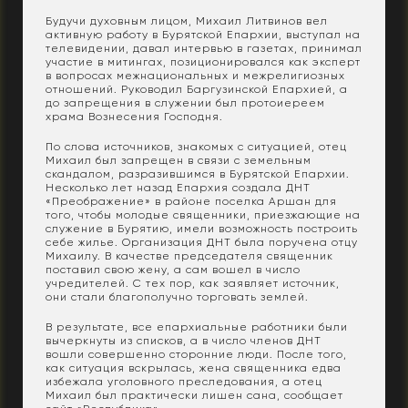
Будучи духовным лицом, Михаил Литвинов вел
активную работу в Бурятской Епархии, выступал на
телевидении, давал интервью в газетах, принимал
участие в митингах, позиционировался как эксперт
в вопросах межнациональных и межрелигиозных
отношений. Руководил Баргузинской Епархией, а
до запрещения в служении был протоиереем
храма Вознесения Господня.
По слова источников, знакомых с ситуацией, отец
Михаил был запрещен в связи с земельным
скандалом, разразившимся в Бурятской Епархии.
Несколько лет назад Епархия создала ДНТ
«Преображение» в районе поселка Аршан для
того, чтобы молодые священники, приезжающие на
служение в Бурятию, имели возможность построить
себе жилье. Организация ДНТ была поручена отцу
Михаилу. В качестве председателя священник
поставил свою жену, а сам вошел в число
учредителей. С тех пор, как заявляет источник,
они стали благополучно торговать землей.
В результате, все епархиальные работники были
вычеркнуты из списков, а в число членов ДНТ
вошли совершенно сторонние люди. После того,
как ситуация вскрылась, жена священника едва
избежала уголовного преследования, а отец
Михаил был практически лишен сана, сообщает