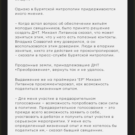
Однако в Бурятской митрополии придерживаются
иного мнения.
- Когда встал вопрос об обеспечении жильём
молодых священников, было принято решение
создать ДНТ. Михаил Литвинов сказал, что может
заняться этим, что у него есть полезные контакты.
Владыка Савватий ему доверился, а он
воспользовался этим доверием. Люди в епархии
занятые, никто эти действия не проконтролировал,
- сказали в пресс-службе Бурятской митрополии.
Проданные земли, принадлежавшие ДНТ
«Преображение», вернуть так и не удалось.
Выдвижение же на праймериз "ЕР" Михаил
Литвинов прокомментировал, как возможность
поделиться жизненным опытом.
- Для меня участие в предварительном
голосовании – возможность попробовать свои силы
в политике. Предварительное голосование – это
прежде всего возможность заявить о себе,
участвовать в дебатах и получить опыт участия в
серьезном мероприятии. У меня есть
определенный жизненный опыт и мне хотелось бы
поделиться им,- сказал бывший священник.