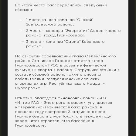
По итогу места распределились следующим
образом:
1 место заняла команда "Онохой"
Заиграевского района;
2 место - команда "Энергетик" Селенгинского
района, город Гусиноозерск;
3 место - команда "Сарма" Кабанского
района.
На открытии соревнований глава Селенгинского
района Станислав Гармаев отметил вклад
Гусиноозёрской ГРЭС в развитие физической
культуры и спорта в районе. Сотрудники станции в
составе сборной района также становятся
победителями Республиканских сельских
спортивных игр, Республиканского Наадан-
Сурхарбана.
Отметим, благодаря финансовой помощи АО
«Интер РАО - Электрогенерация», улучшается
материально-техническая база района: в
прошлом году построено 2 стадиона в селе
Гусиное озеро и улусе Тохой, а в текущем году
завершится строительство бассейна в
Гусиноозёрске.