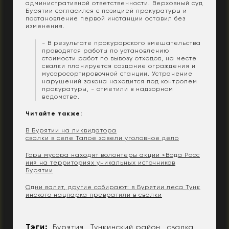
административной ответственности. Верховный суд
Бурятии согласился с позицией прокуратуры и
постановление первой инстанции оставил без
изменения.
- В результате прокурорского вмешательства
проводятся работы по установлению
стоимости работ по вывозу отходов, на месте
свалки планируется создание ограждения и
мусоросортировочной станции. Устранение
нарушений закона находится под контролем
прокуратуры, - отметили в надзорном
ведомстве.
Читайте также:
В Бурятии на ликвидатора
свалки в селе Талое завели уголовное дело
Горы мусора находят волонтеры акции «Вода Росс
ии» на территориях уникальных источников
Бурятии
Одни валят, другие собирают: в Бурятии леса Тунк
инского нацпарка превратили в свалки
Тэги:
Бурятия
Тункинский район
свалка