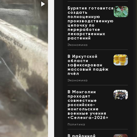
Бурятия готовится
создать
полноценную
производственную
цепочку по
переработке
лекарственных
растений
Экономика
В Иркутской
области
зафиксирован
массовый падёж
пчёл
Экономика
В Монголии
проходят
совместные
российско-
монгольские
военные учения
«Селенга-2026»
Политика
В районной