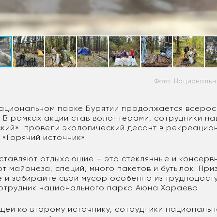
Фото: Национальн
национальном парке Бурятии продолжается всерос
. В рамках акции став волонтерами, сотрудники н
ский» провели экологический десант в рекреацио
- «Горячий источник».
ставляют отдыхающие – это стеклянные и консерв
от майонеза, специй, много пакетов и бутылок. При
 и забирайте свой мусор особенно из труднодосту
отрудник национального парка Аюна Хараева.
ущей ко второму источнику, сотрудники националь