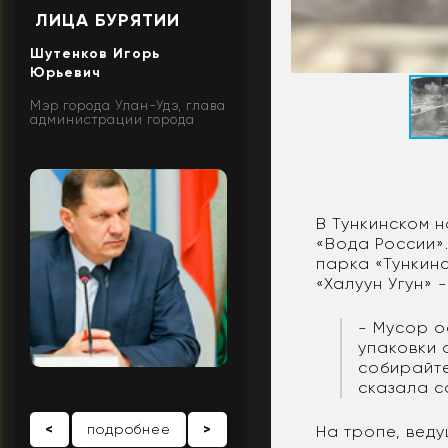
ЛИЦА БУРЯТИИ
Шутенков Игорь
Юрьевич
Мэр города Улан-Удэ, глава
администрации города
В Тункинском 
«Вода России»
парка «Тункин
«Халуун Угун» 
- Мусор о
упаковки 
собирайте
сказала с
<
подробнее
>
На тропе, вед