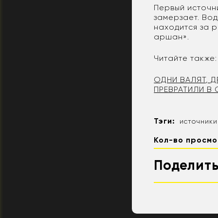
Первый источни
замерзает. Во
находится за р
аршан».
Читайте также:
ОДНИ ВАЛЯТ, Д
ПРЕВРАТИЛИ В
Тэги:
источники
Кол-во просмо
Поделить