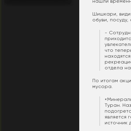
нашли временн
Шишкари, види
обуви, посуду,
- Сотрудн
приходитс
увлекател
что тепер
находятся
рекреацио
отдела на
По итогам акц
мусора.
«Минераль
Туран. На
подогрето
является 
источник 