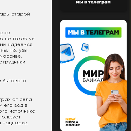
пары старой
делю
о не такое уж
 мы надеемся,
ы. Но, увы,
массиве,
сотрудники
в бытового
трах от села
м его вод в
ого источника
пользует
м нацпарке.