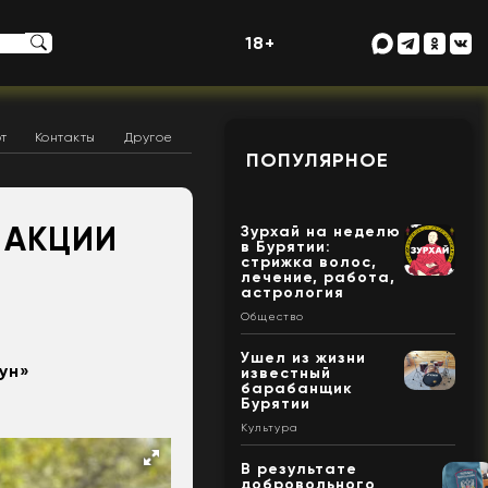
18+
т
Контакты
Другое
ПОПУЛЯРНОЕ
 АКЦИИ
Зурхай на неделю
в Бурятии:
стрижка волос,
лечение, работа,
астрология
Общество
Ушел из жизни
ун»
известный
барабанщик
Бурятии
Культура
В результате
добровольного