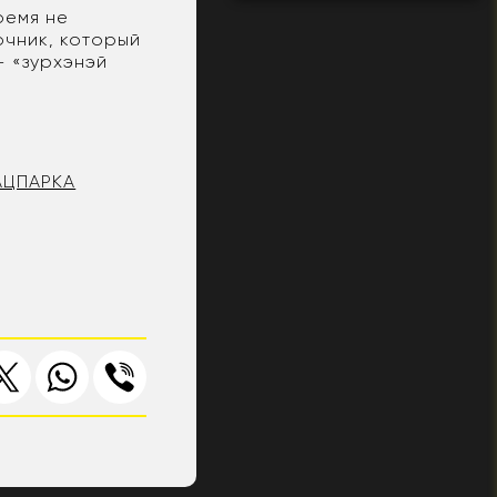
ремя не
очник, который
- «зyрхэнэй
АЦПАРКА