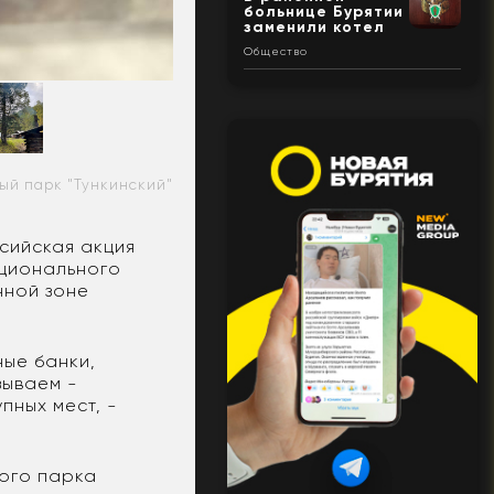
больнице Бурятии
заменили котел
Общество
ый парк "Тункинский"
сийская акция
ационального
нной зоне
ные банки,
зываем -
пных мест, -
ного парка