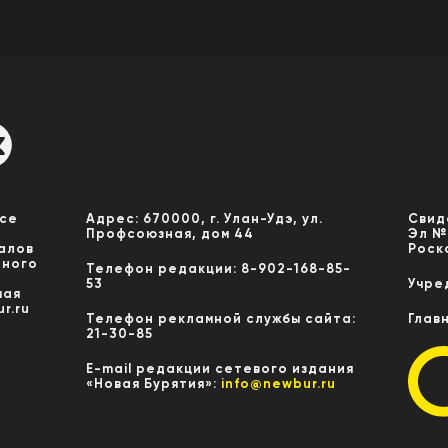
Все
Адрес: 670000, г. Улан-Удэ, ул.
Свид
Профсоюзная, дом 44
Эл №
алов
Роск
нного
Телефон редакции: 8-902-168-85-
53
Учре
мая
r.ru
Телефон рекламной службы сайта:
Глав
21-30-85
E-mail редакции сетевого издания
«Новая Бурятия»:
info@newbur.ru