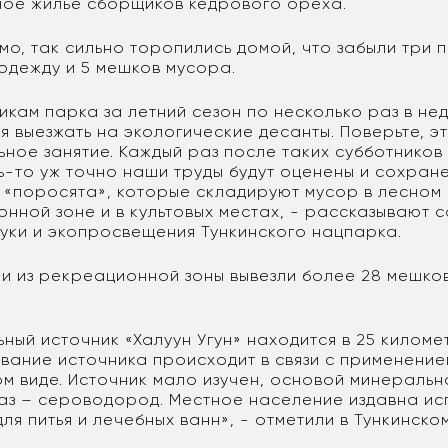
ое жилье сборщиков кедрового ореха.
мо, так сильно торопились домой, что забыли три 
 одежду и 5 мешков мусора.
икам парка за летний сезон по несколько раз в не
я выезжать на экологические десанты. Поверьте, эт
ьное занятие. Каждый раз после таких субботников
ь-то уж точно наши труды будут оценены и сохранен
 «поросята», которые складируют мусор в лесном 
нной зоне и в культовых местах, - рассказывают 
уки и экопросвещения Тункинского нацпарка.
ии из рекреационной зоны вывезли более 28 мешко
ный источник «Халуун Угун» находится в 25 киломе
звание источника происходит в связи с применение
м виде. Источник мало изучен, основой минеральн
газ – сероводород. Местное население издавна ис
для питья и лечебных ванн», - отметили в Тункинско