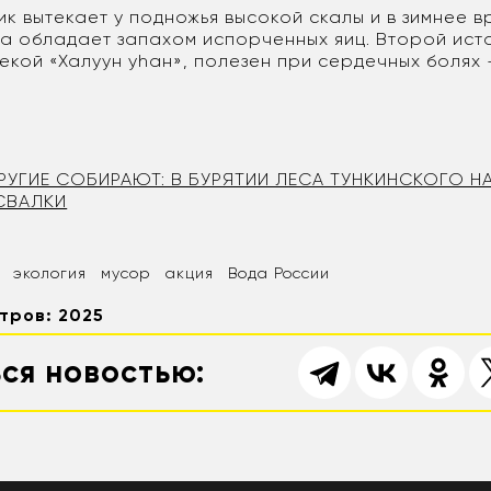
к вытекает у подножья высокой скалы и в зимнее в
да обладает запахом испорченных яиц. Второй ист
екой «Халуун уhан», полезен при сердечных болях 
РУГИЕ СОБИРАЮТ: В БУРЯТИИ ЛЕСА ТУНКИНСКОГО Н
 СВАЛКИ
экология
мусор
акция
Вода России
тров: 2025
ся новостью: