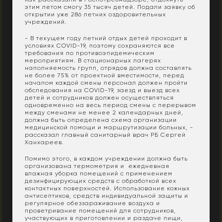
этим летом смогу 35 тысяч детей. Подали заявку об
открытии уже 286 летних оздоровительных
учреждений.
- В текущем году летний отдых детей проходит в
условиях COVID-19, поэтому сохраняются все
требования по противоэпидемическим
мероприятиям. В стационарных лагерях
наполняемость групп, отрядов должна составлять
не более 75% от проектной вместимости, перед
началом каждой смены персонал должен пройти
обследования на COVID-19, заезд и выезд всех
детей и сотрудников должен осуществляться
одновременно на весь период смены с перерывом
между сменами не менее 2 календарных дней,
должна быть определена схема организации
медицинской помощи и маршрутизации больных, -
рассказал главный санитарный врач РБ Сергей
Ханхареев.
Помимо этого, в каждом учреждении должна быть
организована термометрия и ежедневная
влажная уборка помещений с применением
дезинфицирующих средств с обработкой всех
контактных поверхностей. Использование кожных
антисептиков, средств индивидуальной защиты и
регулярное обеззараживание воздуха и
проветривание помещений для сотрудников,
участвующих в приготовлении и раздаче пищи,