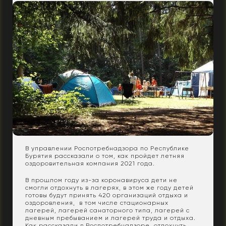
В управлении Роспотребнадзора по Республике
Бурятия рассказали о том, как пройдет летняя
оздоровительная компания 2021 года.
В прошлом году из-за коронавируса дети не
смогли отдохнуть в лагерях, в этом же году детей
готовы будут принять 420 организаций отдыха и
оздоровления, в том числе стационарных
лагерей, лагерей санаторного типа, лагерей с
дневным пребыванием и лагерей труда и отдыха.
Как рассказали в Роспотребнадзоре, отдохнуть