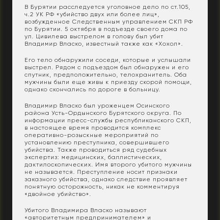
В Бурятии расследуется уголовное дело по ст.105,
ч.2 УК РФ «убийство двух или более лиц»,
возбужденное Следственным управлением СКП РФ
по Бурятии. 5 октября в подъезде своего дома по
ул. Цивилева выстрелом в голову был убит
Владимир Власко, известный также как «Хохол».
Его тело обнаружили соседи, которые и услышали
выстрел. Рядом с подъездом был обнаружен и его
спутник, предположительно, телохранитель. Оба
мужчины были еще живы к приезду скорой помощи,
однако скончались по дороге в больницу.
Владимир Власко был уроженцем Осинского
района Усть-Ордынского Бурятского округа. По
информации пресс-службы республиканского СКП,
в настоящее время проводится комплекс
оперативно-розыскные мероприятий по
установлению преступника, совершившего
убийства. Также проводиться ряд судебных
экспертиз: медицинских, баллистических,
дактилоскопических. Имя второго убитого мужчины
не называется. Преступление носит признаки
заказного убийства, однако следствие проявляет
понятную осторожность, никак не комментируя
«двойное убийство».
Убитого Владимира Власко называют
«авторитетным предпринимателем» и