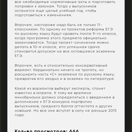
все необходимые нормативные акты и подготовить
поправки к законам. Тогда у выпускников
останется еще целый учебный год, чтобы
подготовиться к изменениям.
Впрочем, настороже надо быть не только 11-
классникам. По одному из проектов реформы ЕГЭ
по русскому языку будут сдавать после 9-го класса,
когда программа этого предмета официально
заканчивается. Тогда проект-сочинение можно
делать в 10-м классе, его успешная сдача
становится допуском на все оставшиеся экзамены
ЕГЭ.
Впрочем, есть и относительно консервативный
вариант. Кардинально ничего не трогать, но
расширить часть «С» экзамена по русскому языку,
превратив его заодно и в экзамен по литературе.
Какой из вариантов выберут эксперты, станет
известно в апреле. К тому же времени
минобрнауки должно определиться с введением в
дополнение к ЕГЭ конкурса портфолио
выпускников, среднего балла аттестата и других
новаций. Но все они вступят в силу не раньше 2015
года.
Кол-во просмотров: 666