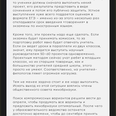
то ученики должны сначала выполнить некий
проект, его результаты представить в виде
сочинения и потом его публично защитить. Устное
выступление хуже всего поддается оценкам в
формате ЕГЭ – именно из-за этого несколько раз
откладывали срок введения «говорения» в
экзамены по иностранным языкам.
Кроме того, эти проекты надо еще сделать. Если
экзамен будет принимать комиссия, то за
подготовку работ явно будет отвечать учитель.
Если он ведет уроки в параллели из двух классов,
значит, ему придется выступить научным
руководителем 50–60 проектов одновременно.
Проектным методам сейчас учат ребят в младших
классах, но их старшие товарищи, как и
большинство учителей средней школы, этого
просто не умеют. Соответственно, на учителей-
филологов ляжет огромная нагрузка.
Тем не менее задача стоит и ее надо выполнять.
Искать выход из этой ситуации взялись члены
общественного совета минобрнауки.
Поиск компромиссных вариантов решили вести до
апреля, чтобы продумать все варианты и
предложить минобрнауки оптимальный. После чего
у образовательного ведомства останется
достаточно времени, чтобы до сентября принять