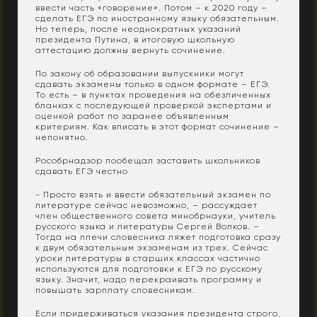
ввести часть «говорение». Потом – к 2020 году –
сделать ЕГЭ по иностранному языку обязательным.
Но теперь, после неоднократных указаний
президента Путина, в итоговую школьную
аттестацию должны вернуть сочинение.
По закону об образовании выпускники могут
сдавать экзамены только в одном формате – ЕГЭ.
То есть – в пунктах проведения на обезличенных
бланках с последующей проверкой экспертами и
оценкой работ по заранее объявленным
критериям. Как вписать в этот формат сочинение –
непонятно.
Рособрнадзор пообещал заставить школьников
сдавать ЕГЭ честно
- Просто взять и ввести обязательный экзамен по
литературе сейчас невозможно, – рассуждает
член общественного совета минобрнауки, учитель
русского языка и литературы Сергей Волков. –
Тогда на плечи словесника ляжет подготовка сразу
к двум обязательным экзаменам из трех. Сейчас
уроки литературы в старших классах частично
используются для подготовки к ЕГЭ по русскому
языку. Значит, надо перекраивать программу и
повышать зарплату словесникам.
Если придерживаться указания президента строго,