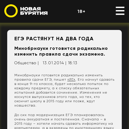
18+
ЕГЭ РАСТЯНУТ НА ДВА ГОДА
Минобрнауки готовится радикально
изменить правила сдачи экзамена.
Общество |
13.01.2014 | 18:13
Минобрнауки готовится радикально изменить
правила сдачи ЕГЭ, пишет
«РГ»
. Его начнут сдавать
в конце 9-го класса, будет несколько попыток по
каждому предмету, а к списку обязательных
испытаний добавится сочинение. Изменения не
коснутся выпускников этого года, но тех, кто
окончит школу в 2015 году или позже, ждут
новшества.
До сих пор модернизация ЕГЭ планировалась
очень аккуратная и постепенная. Сначала – в
2015 году – хотели начать сдавать информатику на
компьютерах, а в экзамены по иностранному языку