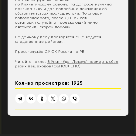
по Кижингинскому району. На допросе мужчина
признал вину и дал подробные показания об
обстоятельствах происшествия. По словам
подозреваемого, после ДТП он сам
остановил случайно проезжающий мимо
автомобиль скорой помощи.
По данному делу проводятся еще ведутся
следственные действия.
Пресс-служба СУ СК России по РБ
Читайте также:
В Улан-Удэ "Лексус" насмерть сбил
двоих пешеходов (ОБНОВЛЕНО)
Кол-во просмотров: 1925