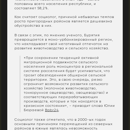
половины всего населения республики, и
составляет 58,2%.
Как считает социолог, причиной небывалых темпов
роста пригородных районов является дешевизна
обустройства в них.
В связи с этим, по мнению ученого, Бурятия
превращается в моно-урбанизированный регион,
что накладывает свой негативный отпечаток на
развитие животноводства и сельского хозяйства.
«При сохранении тенденций активной
миграционной подвижности сельского
населения роль моноцентра в региональной
системе расселения будет усиливаться, что
грозит обезлюдением обширной сельской
территории. Это, в свою очередь, резко
ограничит возможности развития сельского
хозяйства (молочное животноводство,
тонкорунное овцеводство, овощеводство) и
соответствующих перерабатывающих
производств, которые и так находятся в
кризисном состоянии», - приводит слова Юлии
Бюраевой
Babr24
.
Социолог также отметила, что в 2000-ых годах
основными причинами перемещений из северных
районов в южные являлась невозможность