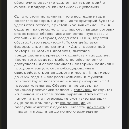
обеспечить развитие удаленных территорий в
суровых природно-климатических условиях.
Однако стоит напомнить, что в последние годы
развитию северных и дальних территорий Бурятии
уделяется особое, пристальное внимание. Так, в
отдаленных селах устанавливаются вышки сотовых
операторов, обеспечивая качественную связь и
стабильный Интернет, создаются ТОСы, ведется
обустройство территорий
. Также действуют
федеральные программы – «Дальневосточный
гектар», «Льготная ипотека», льготное
кредитование фермерских хозяйств и так далее.
Кроме того, ведется работа по обеспечению
доступности и обеспеченности северных районов и
городов – запускаются субсидированные
авиарейсы
, строятся дороги и мосты. К примеру,
до 2024 года в Северобайкальском и Муйском
районах будет построено и модернизировано 18
газовых котельных
. Обеспечение северных
районов республики теплом и
топливом
находится
на личном контроле главы Бурятии. Также стоит
напомнить, что потерявшие скот из-за вспышки
ЗУДа фермеры получат
компенсации
из
республиканского бюджета. Выплаты
начались
12
января и продлятся до полного возмещения.