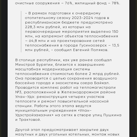
очистные сооружения – 76%, жилищный фонд – 78%.
- В рамках подготовки к очередному
отопительному сезону 2023-2024 годов в
республиканском бюджете предусмотрено
228,3 млн рублей, из которых на
первоочередные мероприятия выделено 150
млн, на капремонт объектов теплоснабжения
– 64,8 млн и на проектирование сетей
теплоснабжения в городе Гусиноозерск – 13,5
млн рублей, - сообщил Евгений Поляков.
В столице республики, как уже ранее сообщал
Минстрой Бурятии, близится к завершению
масштабная модернизация системы
теплоснабжения стоимостью более 2 млрд рублей.
Она проводится с целью сохранения воздушного
бассейна города и экосистемы озера Байкал.
Проводится комплекс работ на тепломагистрали
№3, расположенной в Железнодорожном районе
Улан-Удэ: реконструкция четырех участков
теплосети и ремонт повысительной насосной
станции. Работы этого этапа ведутся
муниципальным учреждением «Улан-
Удэстройзаказчик» на сетях в створе улиц Пушкина
и Трактовой.
Другой этап предусматривает закрытие двух
мазутных и двух угольных котельных, монтаж новых