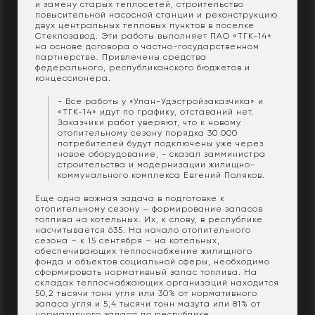
и замену старых теплосетей, строительство
повысительной насосной станции и реконструкцию
двух центральных тепловых пунктов в поселке
Стеклозавод. Эти работы выполняет ПАО «ТГК-14»
на основе договора о частно-государственном
партнерстве. Привлечены средства
федерального, республиканского бюджетов и
концессионера.
- Все работы у «Улан-Удэстройзаказчика» и
«ТГК-14» идут по графику, отставаний нет.
Заказчики работ уверяют, что к новому
отопительному сезону порядка 30 000
потребителей будут подключены уже через
новое оборудование, - сказал замминистра
строительства и модернизации жилищно-
коммунального комплекса Евгений Поляков.
Еще одна важная задача в подготовке к
отопительному сезону – формирование запасов
топлива на котельных. Их, к слову, в республике
насчитывается 635. На начало отопительного
сезона – к 15 сентября – на котельных,
обеспечивающих теплоснабжение жилищного
фонда и объектов социальной сферы, необходимо
сформировать нормативный запас топлива. На
складах теплоснабжающих организаций находится
50,2 тысячи тонн угля или 30% от нормативного
запаса угля и 5,4 тысячи тонн мазута или 81% от
нормативного запаса по республике.