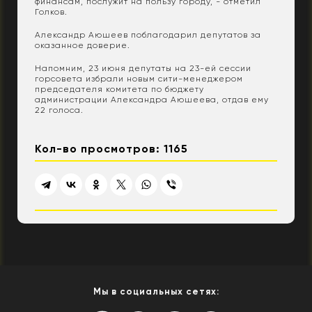
финансам, послужит на пользу городу, - отметил
Голков.
Александр Аюшеев поблагодарил депутатов за
оказанное доверие.
Напомним, 23 июня депутаты на 23-ей сессии
горсовета избрали новым сити-менеджером
председателя комитета по бюджету
администрации Александра Аюшеева, отдав ему
22 голоса.
Кол-во просмотров: 1165
Мы в социальных сетях: