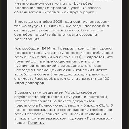
именно возможность контакта: Цукерберг
предложил людям простой и удобный способ
обмениваться информацией друг о друге.
Вплоть до сентября 2005 года сайт использовали
только студенты. В июне 2006 года Facebook был
открыт для профессиональных сообществ, а в
сентябре на сайте была открыта свободная
регистрация.
Как сообщает
БФМ.ru
, 1 февраля компания подала
предварительную заявку на первичное публичное
размещение акций на бирже (IPO). Ожидается, что
крупнейшая в мире социальная сеть станет
публичной компанией в середине этого года.
Благодаря размещению акций компания может
заработать более 5 млрд долларов, и рыночная
стоимость Facebook в этом случае взлетит до 100
млрд долларов.
В связи с этим решением Марк Цукерберг
опубликовал обращение к будущим инвесторам,
которое стало частью пакета документов,
поданного в Комиссию по рынкам и биржам США. В
нем он рассказывает о своем видении глобальной
роли Facebook, социальной миссии компании и
уникальном менеджерском подходе «Путь хакера»,
пишет
Полит.ру
.