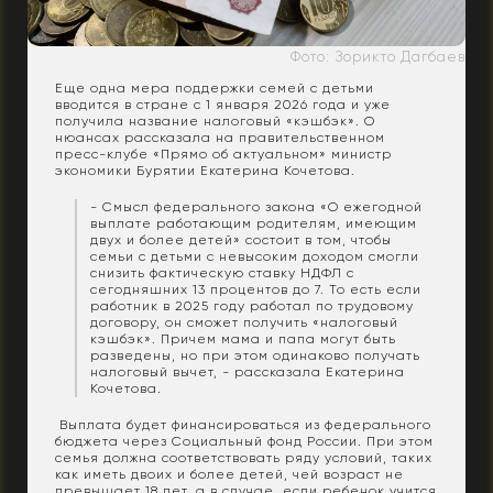
Фото: Зорикто Дагбаев
Еще одна мера поддержки семей с детьми
вводится в стране с 1 января 2026 года и уже
получила название налоговый «кэшбэк». О
нюансах рассказала на правительственном
пресс-клубе «Прямо об актуальном» министр
экономики Бурятии Екатерина Кочетова.
- Смысл федерального закона «О ежегодной
выплате работающим родителям, имеющим
двух и более детей» состоит в том, чтобы
семьи с детьми с невысоким доходом смогли
снизить фактическую ставку НДФЛ с
сегодняшних 13 процентов до 7. То есть если
работник в 2025 году работал по трудовому
договору, он сможет получить «налоговый
кэшбэк». Причем мама и папа могут быть
разведены, но при этом одинаково получать
налоговый вычет, - рассказала Екатерина
Кочетова.
Выплата будет финансироваться из федерального
бюджета через Социальный фонд России. При этом
семья должна соответствовать ряду условий, таких
как иметь двоих и более детей, чей возраст не
превышает 18 лет, а в случае, если ребенок учится