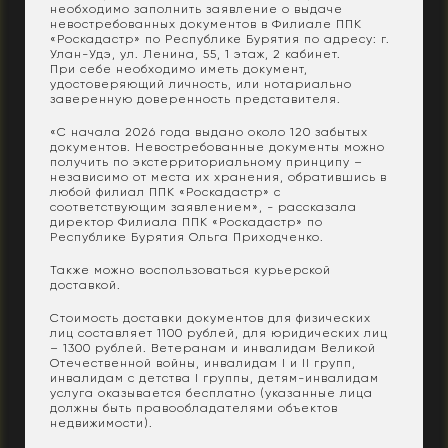
необходимо заполнить заявление о выдаче
невостребованных документов в Филиале ППК
«Роскадастр» по Республике Бурятия по адресу: г.
Улан-Удэ, ул. Ленина, 55, 1 этаж, 2 кабинет.
При себе необходимо иметь документ,
удостоверяющий личность, или нотариально
заверенную доверенность представителя.
«С начала 2026 года выдано около 120 забытых
документов. Невостребованные документы можно
получить по экстерриториальному принципу –
независимо от места их хранения, обратившись в
любой филиал ППК «Роскадастр» с
соответствующим заявлением», - рассказала
директор Филиала ППК «Роскадастр» по
Республике Бурятия Ольга Приходченко.
Также можно воспользоваться курьерской
доставкой.
Стоимость доставки документов для физических
лиц составляет 1100 рублей, для юридических лиц
– 1300 рублей. Ветеранам и инвалидам Великой
Отечественной войны, инвалидам I и II групп,
инвалидам с детства I группы, детям-инвалидам
услуга оказывается бесплатно (указанные лица
должны быть правообладателями объектов
недвижимости).