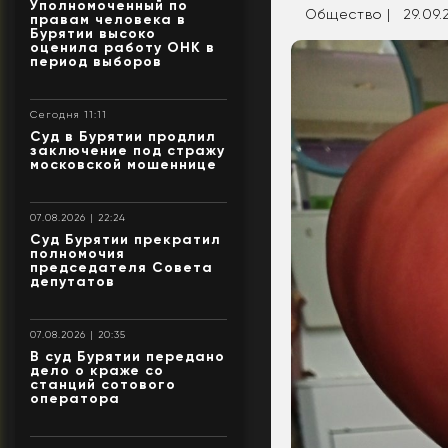
Уполномоченный по
Общество |
29.09.
правам человека в
Бурятии высоко
оценила работу ОНК в
период выборов
Сегодня 11:11
Суд в Бурятии продлил
заключение под стражу
московской мошеннице
07.08.2026 | 22:24
Суд Бурятии прекратил
полномочия
председателя Совета
депутатов
07.08.2026 | 20:35
В суд Бурятии передано
дело о краже со
станций сотового
оператора