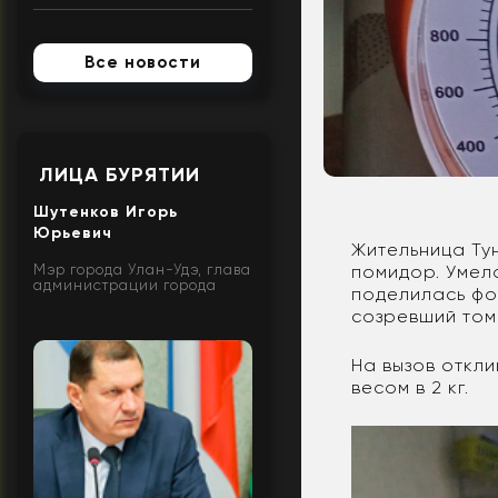
Все новости
ЛИЦА БУРЯТИИ
Шутенков Игорь
Юрьевич
Жительница Ту
Мэр города Улан-Удэ, глава
помидор. Умел
администрации города
поделилась фо
созревший том
На вызов откл
весом в 2 кг.