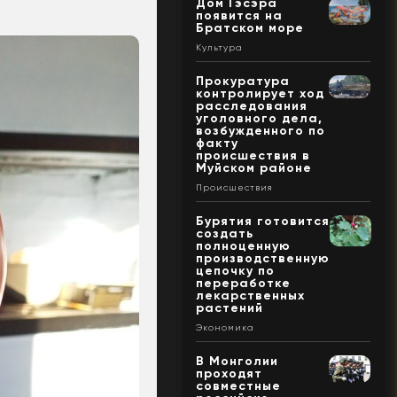
Дом Гэсэра
появится на
Братском море
Культура
Прокуратура
контролирует ход
расследования
уголовного дела,
возбужденного по
факту
происшествия в
Муйском районе
Происшествия
Бурятия готовится
создать
полноценную
производственную
цепочку по
переработке
лекарственных
растений
Экономика
В Монголии
проходят
совместные