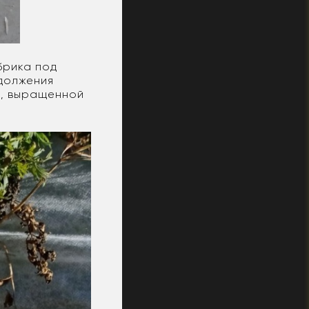
брика под
одолжения
а, выращенной