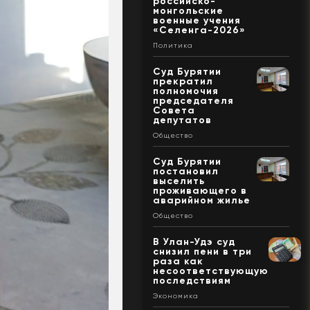
российско-
монгольские
военные учения
«Селенга-2026»
Политика
Суд Бурятии
прекратил
полномочия
председателя
Совета
депутатов
Общество
Суд Бурятии
постановил
выселить
проживающего в
аварийном жилье
Общество
В Улан-Удэ суд
снизил пени в три
раза как
несоответствующую
последствиям
Экономика