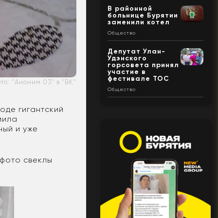
В районной
больнице Бурятии
заменили котел
Общество
Депутат Улан-
Удэнского
горсовета принял
участие в
фестивале ТОС
то: "Аноним 03" в "ВК"
Общество
оде гигантский
мила
ный и уже
 фото свеклы