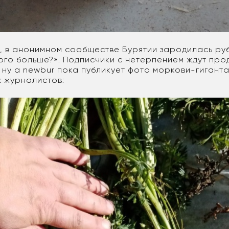
, в анонимном сообществе Бурятии зародилась ру
кого больше?». Подписчики с нетерпением ждут пр
 ну а newbur пока публикует фото моркови-гигант
х журналистов: