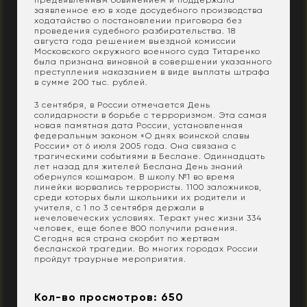
предъявленным обвинением и поддержала
заявленное ею в ходе досудебного производства
ходатайство о постановлении приговора без
проведения судебного разбирательства. 18
августа года решением выездной комиссии
Московского окружного военного суда Титаренко
была признана виновной в совершении указанного
преступления наказанием в виде выплаты штрафа
в сумме 200 тыс. рублей.
3 сентября, в России отмечается День
солидарности в борьбе с терроризмом. Эта самая
новая памятная дата России, установленная
федеральным законом «О днях воинской славы
России» от 6 июля 2005 года. Она связана с
трагическими событиями в Беслане. Одиннадцать
лет назад для жителей Беслана День знаний
обернулся кошмаром. В школу №1 во время
линейки ворвались террористы. 1100 заложников,
среди которых были школьники их родители и
учителя, с 1 по 3 сентября держали в
нечеловеческих условиях. Теракт унес жизни 334
человек, еще более 800 получили ранения.
Сегодня вся страна скорбит по жертвам
бесланской трагедии. Во многих городах России
пройдут траурные мероприятия.
Кол-во просмотров: 650