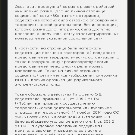
Осознавая преступный характер своих действий,
умышленно размещала на личной странице
социальной сети «ВКонтакте» материалы,
содержание которых было связано с оправданием
террористической деятельности. Вся информация,
которую размещала Титаренко, была доступна
неограниченному количеству зарегистрированных
пользователей указанной социальной сети.
В частности, на странице были материалы,
содержащие призывы к всесторонней поддержке
представителей террористических организаций, а
также к вооруженному противоборству против
представителей неисламских религиозных
направлений. Также на личной странице
социальной сети имелись изображения символики
ИГИЛ и прочих организаций радикального
экстремистского толка.
Таким образом, в действиях Титаренко О.В.
содержались признаки ч.1, ст. 205.2 УК РФ
(«Публичные призывы к осуществлению
террористической деятельности или публичное
оправдание терроризма»). 14 ноября 2014 года СО
УФСБ России по РБ в отношении Титаренко О.В.
было возбуждено уголовное дело по ч. 1, ст. 205.2
УК РФ. На судебном заседании подсудимая
признала свою вину, выразила согласие с