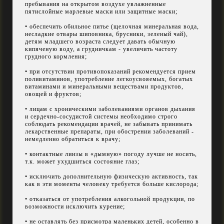
пребывания на открытом воздухе увлажненные
пятислойные марлевые маски или защитные маски;
• обеспечить обильное питье (щелочная минеральная вода,
несладкие отвары шиповника, брусники, зеленый чай),
детям младшего возраста следует давать обычную
кипяченую воду, а грудничкам - увеличить частоту
грудного кормления;
• при отсутствии противопоказаний рекомендуется прием
поливитаминов, употребление легкоусвояемых, богатых
витаминами и минеральными веществами продуктов,
овощей и фруктов;
• лицам с хроническими заболеваниями органов дыхания
и сердечно-сосудистой системы необходимо строго
соблюдать рекомендации врачей, не забывать принимать
лекарственные препараты, при обострении заболеваний -
немедленно обратиться к врачу;
• контактные линзы в «дымную» погоду лучше не носить,
т.к. может ухудшиться состояние глаз;
• исключить дополнительную физическую активность, так
как в эти моменты человеку требуется больше кислорода;
• отказаться от употребления алкогольной продукции, по
возможности исключить курение;
• не оставлять без присмотра маленьких детей, особенно в