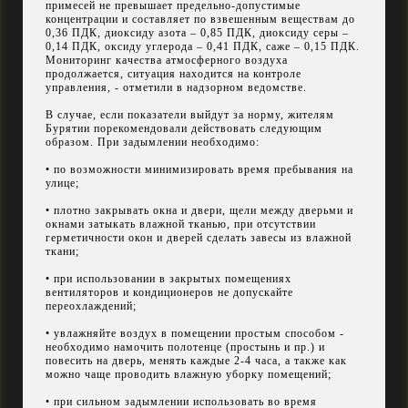
примесей не превышает предельно-допустимые
концентрации и составляет по взвешенным веществам до
0,36 ПДК, диоксиду азота – 0,85 ПДК, диоксиду серы –
0,14 ПДК, оксиду углерода – 0,41 ПДК, саже – 0,15 ПДК.
Мониторинг качества атмосферного воздуха
продолжается, ситуация находится на контроле
управления, - отметили в надзорном ведомстве.
В случае, если показатели выйдут за норму, жителям
Бурятии порекомендовали действовать следующим
образом. При задымлении необходимо:
• по возможности минимизировать время пребывания на
улице;
• плотно закрывать окна и двери, щели между дверьми и
окнами затыкать влажной тканью, при отсутствии
герметичности окон и дверей сделать завесы из влажной
ткани;
• при использовании в закрытых помещениях
вентиляторов и кондиционеров не допускайте
переохлаждений;
• увлажняйте воздух в помещении простым способом -
необходимо намочить полотенце (простынь и пр.) и
повесить на дверь, менять каждые 2-4 часа, а также как
можно чаще проводить влажную уборку помещений;
• при сильном задымлении использовать во время