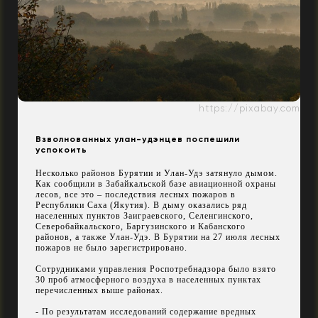
https://pixabay.com
Взволнованных улан-удэнцев поспешили
успокоить
Н
ес
колько районов Бурятии и Улан-Удэ затянуло дымом.
Как сообщили в Забайкальской базе авиационной охраны
лесов, все это – последствия лесных пожаров в
Республики Саха (Якутия). В дыму оказались ряд
населенных пунктов Заиграевского, Селенгинского,
Северобайкальского, Баргузинского и Кабанского
районов, а также Улан-Удэ. В Бурятии на 27 июля лесных
пожаров не было зарегистрировано.
Сотрудниками управления Роспотребнадзора было взято
30 проб атмосферного воздуха в населенных пунктах
перечисленных выше районах.
- По результатам исследований содержание вредных