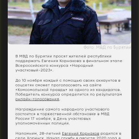
Фото: МВД по Бурятии
В МВД по Бурятии просят жителей республики
поддержать Евгения Корнакова в финальном этапе
Всероссийского конкурса «Народный
участковый-2023».
До 10 ноября каждый с помощью своих аккаунтов в
соцсетях сможет проголосовать на сайте
«Комсомольской правды» за одного из кандидатов.
Победитель конкурса определится по результатам
онлайн-голосования
.
Награждение самого народного участкового
состоится в торжественной обстановке в МВД
России 17 ноября, в День участковых
уполномоченных полиции.
Напомним, 28-летний
Евгений Корнаков
родился в
селе Хоринск. Начал службу в августе 2020 года в