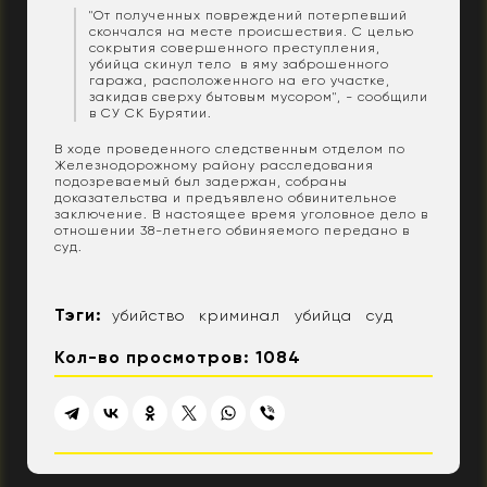
"От полученных повреждений потерпевший
скончался на месте происшествия. С целью
сокрытия совершенного преступления,
убийца скинул тело в яму заброшенного
гаража, расположенного на его участке,
закидав сверху бытовым мусором", - сообщили
в СУ СК Бурятии.
В ходе проведенного следственным отделом по
Железнодорожному району расследования
подозреваемый был задержан, собраны
доказательства и предъявлено обвинительное
заключение. В настоящее время уголовное дело в
отношении 38-летнего обвиняемого передано в
суд.
Тэги:
убийство
криминал
убийца
суд
Кол-во просмотров: 1084