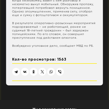
когда незнакомец завел с ним разговор и
незаметно вынул мобильный. Обнаружив пропажу,
потерпевший потребовал вернуть похищенное.
Однако злоумышленник, применив силу, отобрал
еще и сумку с фотоштативом и аккумулятором.
В результате оперативно-разыскных мероприятий
подозреваемый – не работающий, ранее не
судимый 18-летний гражданин – был задержан
полицейскими. По его словам, он совершил
преступление под действием алкоголя.
Возбуждено уголовное дело, сообщает МВД по РБ.
Кол-во просмотров: 1563