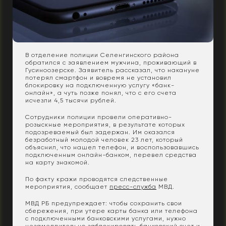
В отделение полиции Селенгинского района
обратился с заявлением мужчина, проживающий в
Гусиноозерске. Заявитель рассказал, что накануне
потерял смартфон и вовремя не установил
блокировку на подключенную услугу «банк-
онлайн», а чуть позже понял, что с его счета
исчезли 4,5 тысячи рублей.
Сотрудники полиции провели оперативно-
розыскные мероприятия, в результате которых
подозреваемый был задержан. Им оказался
безработный молодой человек 23 лет, который
объяснил, что нашел телефон, и воспользовавшись
подключенным онлайн-банком, перевел средства
на карту знакомой.
По факту кражи проводятся следственные
мероприятия, сообщает
пресс-служба
МВД.
МВД РБ предупреждает: чтобы сохранить свои
сбережения, при утере карты банка или телефона
с подключенными банковскими услугами, нужно
незамедлительно заблокировать банковский счет и