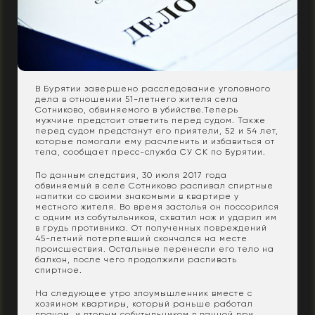
В Бурятии завершено расследование уголовного
дела в отношении 51-летнего жителя села
Сотниково, обвиняемого в убийстве.Теперь
мужчине предстоит ответить перед судом. Также
перед судом предстанут его приятели, 52 и 54 лет,
которые помогали ему расчленить и избавиться от
тела, сообщает пресс-служба СУ СК по Бурятии.
По данным следствия, 30 июля 2017 года
обвиняемый в селе Сотниково распивал спиртные
напитки со своими знакомыми в квартире у
местного жителя. Во время застолья он поссорился
с одним из собутыльников, схватил нож и ударил им
в грудь противника. От полученных повреждений
45-летний потерпевший скончался на месте
происшествия. Остальные перенесли его тело на
балкон, после чего продолжили распивать
спиртное.
На следующее утро злоумышленник вместе с
хозяином квартиры, который раньше работал
врачом, и вторым собутыльником в ванной при