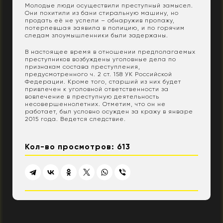
Молодые люди осуществили преступный замысел.
Они похитили из бани стиральную машину, но
продать её не успели – обнаружив пропажу,
потерпевшая заявила в полицию, и по горячим
следам злоумышленники были задержаны.
В настоящее время в отношении предполагаемых
преступников возбуждены уголовные дела по
признакам состава преступления,
предусмотренного ч. 2 ст. 158 УК Российской
Федерации. Кроме того, старший из них будет
привлечен к уголовной ответственности за
вовлечение в преступную деятельность
несовершеннолетних. Отметим, что он не
работает, был условно осужден за кражу в январе
2015 года. Ведется следствие.
Кол-во просмотров: 613