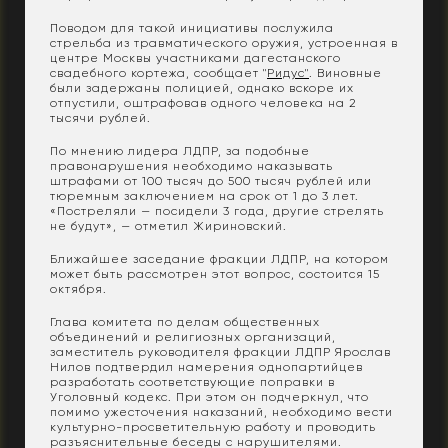
Поводом для такой инициативы послужила
стрельба из травматического оружия, устроенная в
центре Москвы участниками дагестанского
свадебного кортежа, сообщает "
Ридус"
. Виновные
были задержаны полицией, однако вскоре их
отпустили, оштрафовав одного человека на 2
тысячи рублей.
По мнению лидера ЛДПР, за подобные
правонарушения необходимо наказывать
штрафами от 100 тысяч до 500 тысяч рублей или
тюремным заключением на срок от 1 до 3 лет.
«Постреляли — посидели 3 года, другие стрелять
не будут», — отметил Жириновский.
Ближайшее заседание фракции ЛДПР, на котором
может быть рассмотрен этот вопрос, состоится 15
октября.
Глава комитета по делам общественных
объединений и религиозных организаций,
заместитель руководителя фракции ЛДПР Ярослав
Нилов подтвердил намерения однопартийцев
разработать соответствующие поправки в
Уголовный кодекс. При этом он подчеркнул, что
помимо ужесточения наказаний, необходимо вести
культурно-просветительную работу и проводить
разъяснительные беседы с нарушителями.