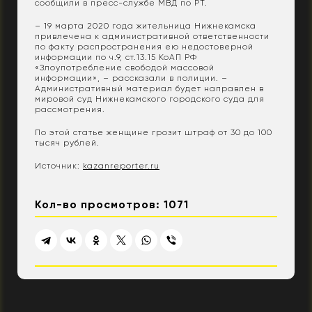
сообщили в пресс-службе МВД по РТ.
– 19 марта 2020 года жительница Нижнекамска
привлечена к административной ответственности
по факту распространения ею недостоверной
информации по ч.9, ст.13.15 КоАП РФ
«Злоупотребление свободой массовой
информации», – рассказали в полиции. –
Административный материал будет направлен в
мировой суд Нижнекамского городского суда для
рассмотрения.
По этой статье женщине грозит штраф от 30 до 100
тысяч рублей.
Источник:
kazanreporter.ru
Кол-во просмотров: 1071