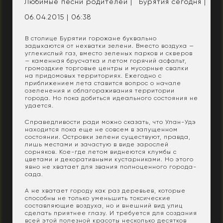
Любимые песни родителей |
Бурятия сегодня |
06.04.2015 | 06:38
В столице Бурятии горожане буквально
задыхаются от нехватки зелени. Вместо воздуха —
углекислый газ, вместо зеленых парков и скверов
— каменная брусчатка и летом горячий асфальт,
громоздкие торговые центры и мусорные свалки
на придомовых территориях. Ежегодно с
приближением лета ставится вопрос о начале
озеленения и облагораживания территории
города. Но пока добиться идеального состояния не
удается.
Справедливости ради можно сказать, что Улан-Удэ
находится пока еще не совсем в запущенном
состоянии. Островки зелени существуют, правда,
лишь местами и зачастую в виде зарослей
сорняков. Кое-где летом виднеются клумбы с
цветами и декоративными кустарниками. Но этого
явно не хватает для звания полноценного города-
сада.
А не хватает городу как раз деревьев, которые
способны не только уменьшить токсические
составляющие воздуха, но и внешний вид улиц
сделать приятнее глазу. И требуется для создания
всей этой полезной красоты несколько десятков