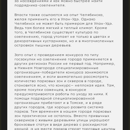
за насаждениями и как можно быстрее найти
подрядчика-озеленителя.
Власти также ссылаются на опыт Челябинска,
желая применить его в Улан-Удэ. Однако
Челябинск не может быть примером для Улан-Удэ.
Ведь там более мягкий и теплый климат. Кроме
того, в Челябинске существует культура по
озеленению, город утопает не только в цветах и
декоративных кустарниках, но и в многочисленных
островках пышных деревьев.
Зато опыт с проведением конкурса по типу
госзакупки на озеленение города применяется в
других регионах России не первый год. Например,
в Нижнем Новгороде специализированные
организации-победители конкурса занимаются
озеленением, и если внимательно рассмотреть
количество парковых зон и скверов в городе,
становится ясно, что конкурс— неплохая идея. Там,
кроме покупки саженцев, в конкурсе
предусматриваются работы по уходу за ними. К
помощи подрядной специализированной
организации прибегают и в Томске, и в ряде
других городов, где хорошо развита система
парков. Тем временем в нашем городе парковых
зон практически не осталось. Вместо привычных
сквериков с живыми деревьями улицы украшают
бронзовые статуи в виде дерева с раскидистой
кроной, а на месте парков строят торговые центры