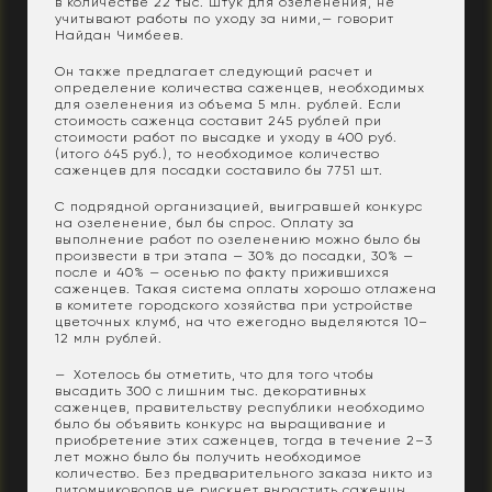
в количестве 22 тыс. штук для озеленения, не
учитывают работы по уходу за ними,— говорит
Найдан Чимбеев.
Он также предлагает следующий расчет и
определение количества саженцев, необходимых
для озеленения из объема 5 млн. рублей. Если
стоимость саженца составит 245 рублей при
стоимости работ по высадке и уходу в 400 руб.
(итого 645 руб.), то необходимое количество
саженцев для посадки составило бы 7751 шт.
С подрядной организацией, выигравшей конкурс
на озеленение, был бы спрос. Оплату за
выполнение работ по озеленению можно было бы
произвести в три этапа — 30% до посадки, 30% —
после и 40% — осенью по факту прижившихся
саженцев. Такая система оплаты хорошо отлажена
в комитете городского хозяйства при устройстве
цветочных клумб, на что ежегодно выделяются 10–
12 млн рублей.
— Хотелось бы отметить, что для того чтобы
высадить 300 с лишним тыс. декоративных
саженцев, правительству республики необходимо
было бы объявить конкурс на выращивание и
приобретение этих саженцев, тогда в течение 2–3
лет можно было бы получить необходимое
количество. Без предварительного заказа никто из
питомниководов не рискнет вырастить саженцы,