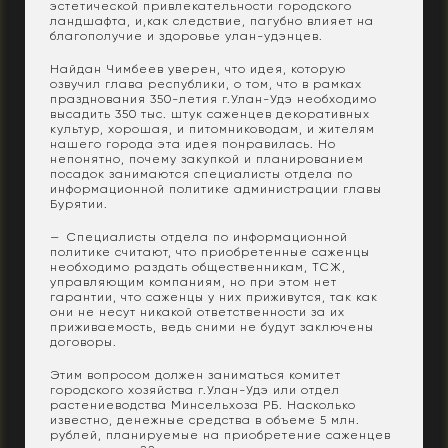
эстетической привлекательности городского
ландшафта, и,как следствие, пагубно влияет на
благополучие и здоровье улан-удэнцев.
Найдан Чимбеев уверен, что идея, которую
озвучил глава республики, о том, что в рамках
празднования 350-летия г.Улан-Удэ необходимо
высадить 350 тыс. штук саженцев декоративных
культур, хорошая, и питомниководам, и жителям
нашего города эта идея понравилась. Но
непонятно, почему закупкой и планированием
посадок занимаются специалисты отдела по
информационной политике администрации главы
Бурятии.
— Специалисты отдела по информационной
политике считают, что приобретенные саженцы
необходимо раздать общественникам, ТСЖ,
управляющим компаниям, но при этом нет
гарантии, что саженцы у них приживутся, так как
они не несут никакой ответственности за их
приживаемость, ведь сними не будут заключены
договоры.
Этим вопросом должен заниматься комитет
городского хозяйства г.Улан-Удэ или отдел
растениеводства Минсельхоза РБ. Насколько
известно, денежные средства в объеме 5 млн.
рублей, планируемые на приобретение саженцев