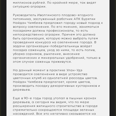
миллионов рублей. По крайней мере, так видят
ситуацию аграрии.
Руководитель Иволгинского плодово-ягодного
питомника, заслуженный работник АПК Бурятии
Найдан Чимбеев предложил городу новый подход к
вопросу озеленения. По его мнению, заниматься
посадками должны профессионалы, то есть
непосредственно аграрии. Причем это должна
быть организация, которую можно выбрать путем
проведения конкурса на озеленение города. В
задачи организации-победительницы войдет
посадка саженцев, уход за ними, то есть полив,
уборка сорняков, рыхление, внесение
органических и минеральных удобрений, только в
этом случае саженцы приживутся.
На данный момент в практике Улан-Удэ
проводится озеленение в виде устройства
цветочных клумб из однолетней рассады цветов.
Найдан Чимбеев предлагает, кроме цветов,
производить посадку декоративных кустарников и
деревьев.
Еще в 90-е годы город утопал в пышных кронах
деревьев, а сегодня мы видим, что по мере
расширения жилищного строительства в городе
стремительно сокращаются площади зеленых
насаждений. Все это негативно сказывается на