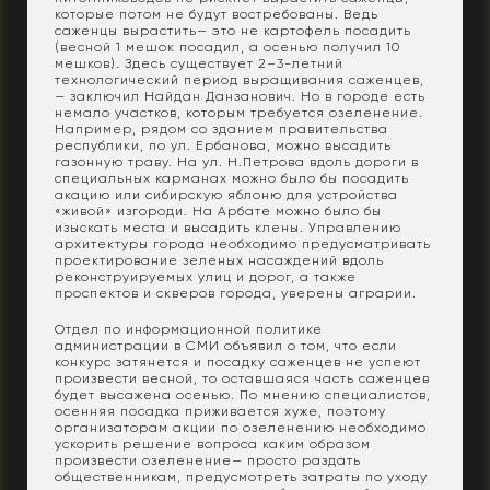
которые потом не будут востребованы. Ведь
саженцы вырастить— это не картофель посадить
(весной 1 мешок посадил, а осенью получил 10
мешков). Здесь существует 2–3-летний
технологический период выращивания саженцев,
— заключил Найдан Данзанович. Но в городе есть
немало участков, которым требуется озеленение.
Например, рядом со зданием правительства
республики, по ул. Ербанова, можно высадить
газонную траву. На ул. Н.Петрова вдоль дороги в
специальных карманах можно было бы посадить
акацию или сибирскую яблоню для устройства
«живой» изгороди. На Арбате можно было бы
изыскать места и высадить клены. Управлению
архитектуры города необходимо предусматривать
проектирование зеленых насаждений вдоль
реконструируемых улиц и дорог, а также
проспектов и скверов города, уверены аграрии.
Отдел по информационной политике
администрации в СМИ объявил о том, что если
конкурс затянется и посадку саженцев не успеют
произвести весной, то оставшаяся часть саженцев
будет высажена осенью. По мнению специалистов,
осенняя посадка приживается хуже, поэтому
организаторам акции по озеленению необходимо
ускорить решение вопроса каким образом
произвести озеленение— просто раздать
общественникам, предусмотреть затраты по уходу