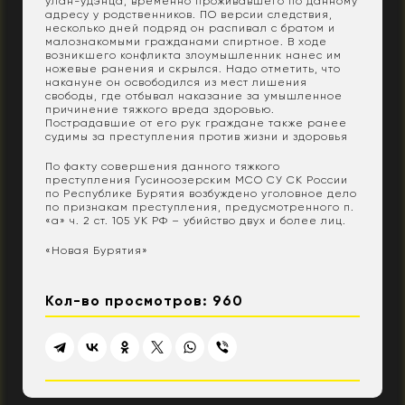
улан-удэнца, временно проживавшего по данному
адресу у родственников. ПО версии следствия,
несколько дней подряд он распивал с братом и
малознакомыми гражданами спиртное. В ходе
возникшего конфликта злоумышленник нанес им
ножевые ранения и скрылся. Надо отметить, что
накануне он освободился из мест лишения
свободы, где отбывал наказание за умышленное
причинение тяжкого вреда здоровью.
Пострадавшие от его рук граждане также ранее
судимы за преступления против жизни и здоровья
По факту совершения данного тяжкого
преступления Гусиноозерским МСО СУ СК России
по Республике Бурятия возбуждено уголовное дело
по признакам преступления, предусмотренного п.
«а» ч. 2 ст. 105 УК РФ – убийство двух и более лиц.
«Новая Бурятия»
Кол-во просмотров: 960