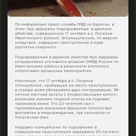
По информации пресс-службы МВД по Бурятии, в
Улан-Удэ задержан подозреваемый в двойном
убийстве, совершенное 17 октября в с. Поселье
Иволгинского района. Злоумышленник, по версии
следствия, совершил преступление в ходе
распития спиртного.
Подозреваемый в двойном убийстве был задержан
сотрудниками уголовного розыска ОМВД России по
Иволгинскому району в результате комплекса
оперативно-розыскных мероприятий.
Напомним, что 17 октября в с. Поселье
полицейские, прибывшие на место преступления,
в ограде дома обнаружили двух пострадавших. 58-
летний местный житель с множественными колото-
резаными ранами грудной клетки не подавал
признаков жизни. Его 22-хлетний сын с
проникающим ранением брюшной полости был
доставлен в медучреждение, где скончался от
полученных ран.
Недавно полицейские по подозрению в
совершении преступления задержали 53-летнего