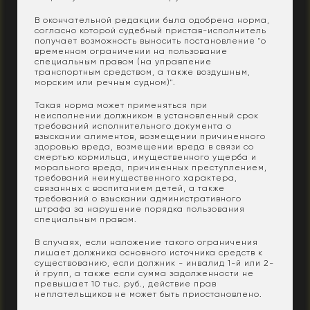
В окончательной редакции была одобрена норма,
согласно которой судебный пристав-исполнитель
получает возможность выносить постановление "о
временном ограничении на пользование
специальным правом (на управление
транспортным средством, а также воздушным,
морским или речным судном)".
Такая норма может применяться при
неисполнении должником в установленный срок
требований исполнительного документа о
взыскании алиментов, возмещении причиненного
здоровью вреда, возмещении вреда в связи со
смертью кормильца, имущественного ущерба и
морального вреда, причиненных преступлением,
требований неимущественного характера,
связанных с воспитанием детей, а также
требований о взыскании административного
штрафа за нарушение порядка пользования
специальным правом.
В случаях, если наложение такого ограничения
лишает должника основного источника средств к
существованию, если должник - инвалид 1-й или 2-
й групп, а также если сумма задолженности не
превышает 10 тыс. руб., действие прав
неплательщиков не может быть приостановлено.