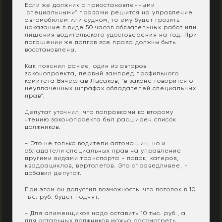
Если же должник с приостановленными
"специальными" правами решится на управление
автомобилем или судном, то ему будет грозить
наказание в виде 50 часов обязательных работ или
лишения водительского удостоверения на год. При
погашении же долгов все права должны быть
восстановлены.
Как пояснил ранее, один из авторов
законопроекта, первый зампред профильного
комитета Вячеслав Лысаков, "в законе говорится о
неуплаченных штрафах обладателей специальных
прав".
Депутат уточнил, что поправками ко второму
чтению законопроекта был расширен список
должников.
- Это не только водители автомашин, но и
обладатели специальных прав на управление
другими видами транспорта - лодок, катеров,
квадрациклов, вертолетов. Это справедливее, -
добавил депутат.
При этом он допустил возможность, что потолок в 10
тыс. руб. будет поднят.
- Для алименщиков надо оставить 10 тыс. руб., а
для остальных должников можно рассмотреть