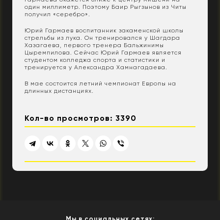
один миллиметр. Поэтому Баир Рыгзынов из Читы
получил «серебро».
Юрий Гармаев воспитанник закаменской школы
стрельбы из лука. Он тренировался у Шагдара
Хазагаева, первого тренера Бальжинимы
Цыремпилова. Сейчас Юрий Гармаев является
студентом колледжа спорта и статистики и
тренируется у Александра Хамнагадаева.
В мае состоится летний чемпионат Европы на
длинных дистанциях.
Кол-во просмотров: 3390
Мы в социальных сетях: