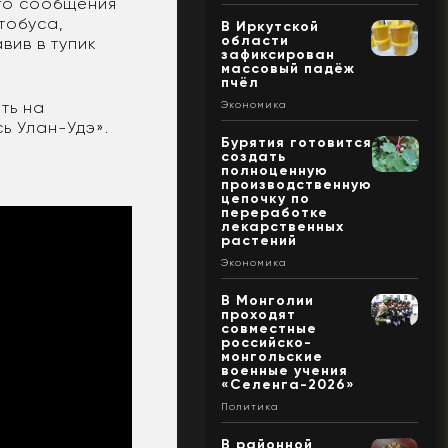
го сообщения
тобуса,
В Иркутской
области
вив в тупик
зафиксирован
массовый падёж
пчёл
ть на
Экономика
ь Улан-Удэ».
Бурятия готовится
создать
полноценную
производственную
цепочку по
переработке
лекарственных
растений
Экономика
В Монголии
проходят
совместные
российско-
монгольские
военные учения
«Селенга-2026»
Политика
В районной