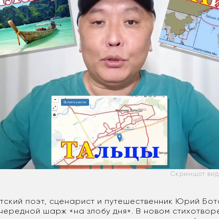
Скриншот вид
ятский поэт, сценарист и путешественник Юрий Бо
чередной шарж «на злобу дня». В новом стихотвор