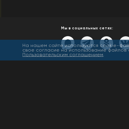
Мы в социальных сетях:
На нашем сайте используются cookie-фай
свое согласие на использование файлов 
Пользовательским соглашением
.
© ООО «Жасмин», 2019-2022. 
права защищены. Полная или
частичная публикация матери
допускается только с письме
разрешения редакции. При
цитировании материалов пря
активная ссылка на www.newbu
обязательна.
Архив новостей