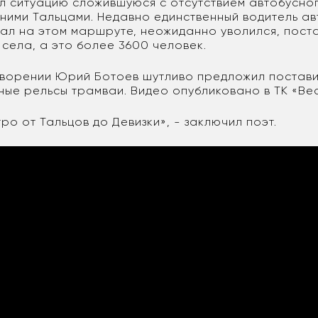
 ситуацию сложившуюся с отсутствием автобусно
жними Тальцами. Недавно единственный водитель ав
ал на этом маршруте, неожиданно уволился, поста
села, а это более 3600 человек.
творении Юрий Ботоев шутливо предложил постави
ые рельсы трамваи. Видео опубликовано в ТК «Вес
тро от Тальцов до Девизки», - заключил поэт.