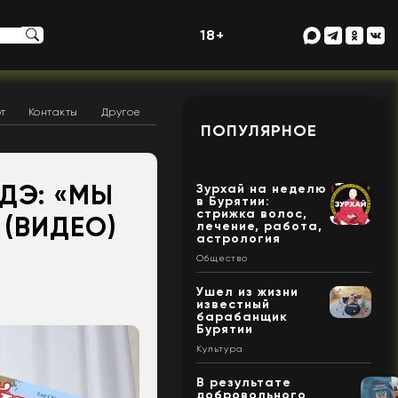
18+
т
Контакты
Другое
ПОПУЛЯРНОЕ
ДЭ: «МЫ
Зурхай на неделю
в Бурятии:
стрижка волос,
 (ВИДЕО)
лечение, работа,
астрология
Общество
Ушел из жизни
известный
барабанщик
Бурятии
Культура
В результате
добровольного