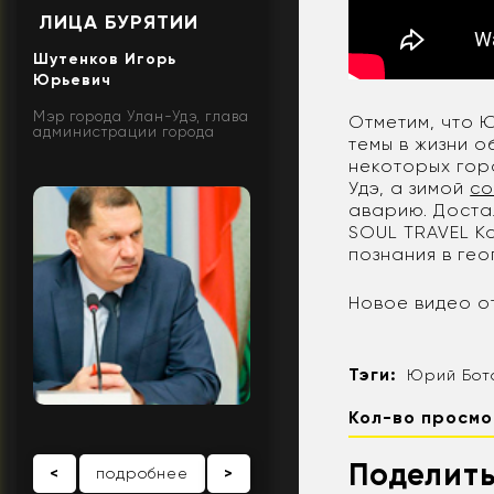
ЛИЦА БУРЯТИИ
Шутенков Игорь
Юрьевич
Мэр города Улан-Удэ, глава
Отметим, что 
администрации города
темы в жизни 
некоторых го
Удэ, а зимой
со
аварию. Доста
SOUL TRAVEL К
познания в гео
Новое видео о
Тэги:
Юрий Бот
Кол-во просмо
Поделить
<
подробнее
>