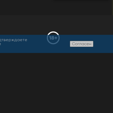
одтверждаете
и
Согласен
етельство о регистрации СМИ
 ФС 77-76094, выдано
омнадзором
дитель: ООО «Жасмин»
ный редактор: Никитина Т.И.