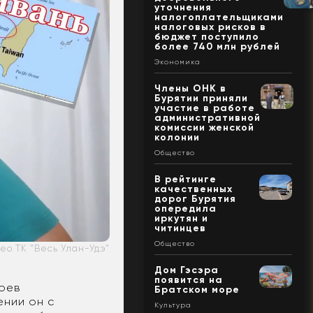
уточнения
налогоплательщиками
налоговых рисков в
бюджет поступило
более 740 млн рублей
Экономика
Члены ОНК в
Бурятии приняли
участие в работе
административной
комиссии женской
колонии
Общество
В рейтинге
качественных
дорог Бурятия
опередила
иркутян и
читинцев
Общество
ео ТК "Весь Улан-Удэ"
Дом Гэсэра
появится на
тоев
Братском море
ении он с
Культура