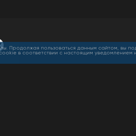
лы. Продолжая пользоваться данным сайтом, вы п
cookie в соответствии с настоящим уведомлением 
Все
Адрес: 670000, г. Улан-Удэ, ул.
Свид
Профсоюзная, дом 44
Эл №
алов
Роск
нного
Телефон редакции: 8-902-168-85-
53
Учре
мая
r.ru
Телефон рекламной службы сайта:
Глав
21-30-85
E-mail редакции сетевого издания
«Новая Бурятия»:
info@newbur.ru