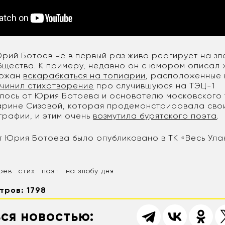
Юрий Ботоев не в первый раз живо реагирует на з
общества. К примеру, недавно он с юмором описал
рожан
вскарабкаться на топиарии
, расположенные 
чинил стихотворение
про случившуюся на ТЭЦ-1
лось от Юрия Ботоева и основателю московского 
арине Сизовой, которая продемонстрировала св
графии, и этим очень
возмутила бурятского поэта
.
т Юрия Ботоева было опубликовано в ТК «Весь Ула
оев
стих
поэт
на злобу дня
тров: 1798
ся новостью: