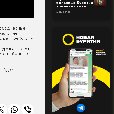
больнице Бурятии
заменили котел
Общество
лободневные
 желание
в центре Улан-
турагентства
ои ошибочные
н-Удэ».