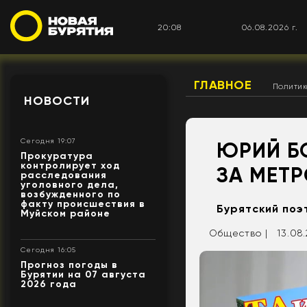
20:08
06.08.2026 г.
ГЛАВНОЕ
Полити
НОВОСТИ
Сегодня 19:07
ЮРИЙ БО
Прокуратура
контролирует ход
ЗА МЕТР
расследования
уголовного дела,
возбужденного по
факту происшествия в
Бурятский поэ
Муйском районе
Общество |
13.08.
Сегодня 16:05
Прогноз погоды в
Бурятии на 07 августа
2026 года