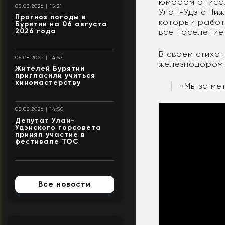
юмором описал
05.08.2026 | 15:21
Улан-Удэ с Ни
Прогноз погоды в
который работ
Бурятии на 06 августа
2026 года
все население 
В своем стихо
05.08.2026 | 14:57
железнодорожн
Жителей Бурятии
пригласили учиться
киномастерству
«Мы за ме
05.08.2026 | 14:50
Депутат Улан-
Удэнского горсовета
принял участие в
фестивале ТОС
Все новости