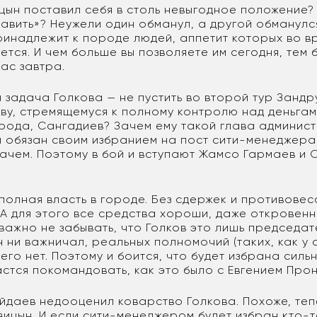
цын поставил себя в столь невыгодное положение?
авить»? Неужели один обманул, а другой обманулся
принадлежит к породе людей, аппетит которых во в
ется. И чем больше вы позволяете им сегодня, тем
ас завтра.
 задача Голкова — не пустить во второй тур Зандр
ову, стремящемуся к полному контролю над деньгам
рода, Сангадиев? Зачем ему такой глава админис
ы обязан своим избранием на пост сити-менеджера
зачем. Поэтому в бой и вступают Жамсо Гармаев и 
полная власть в городе. Без сдержек и противовесо
 А для этого все средства хороши, даже откровенн
важно не забывать, что Голков это лишь председат
н ни важничал, реальных полномочий (таких, как у 
его нет. Поэтому и боится, что будет избрана силь
стся покомандовать, как это было с Евгением Про
Айдаев недооценил коварство Голкова. Похоже, теп
вицын. И если сити-менеджером будет избран кто-т