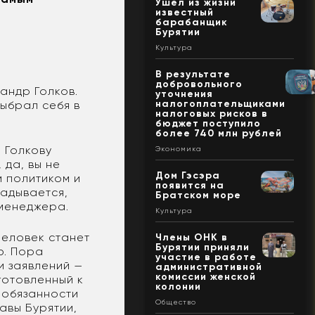
Ушел из жизни
известный
барабанщик
Бурятии
Культура
В результате
добровольного
сандр Голков.
уточнения
налогоплательщиками
выбрал себя в
налоговых рисков в
бюджет поступило
более 740 млн рублей
и Голкову
Экономика
 да, вы не
Дом Гэсэра
м политиком и
появится на
ладывается,
Братском море
менеджера.
Культура
человек станет
Члены ОНК в
Бурятии приняли
ю. Пора
участие в работе
и заявлений —
административной
комиссии женской
готовленный к
колонии
 обязанности
Общество
авы Бурятии,