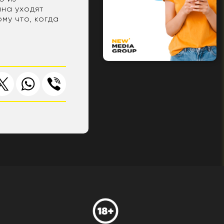
ына уходят
ому что, когда