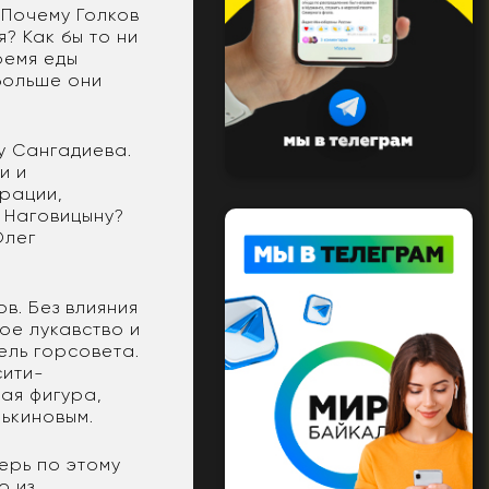
 Почему Голков
? Как бы то ни
ремя еды
 больше они
у Сангадиева.
и и
трации,
 Наговицыну?
Олег
в. Без влияния
ое лукавство и
ель горсовета.
сити-
ная фигура,
нькиновым.
ерь по этому
о из