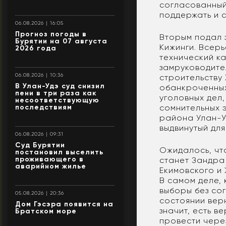
согласованный
поддержать и с
06.08.2026 | 16:05
Прогноз погоды в
Вторым подал 
Бурятии на 07 августа
Кижинги. Всерь
2026 года
технический ка
замруководите
06.08.2026 | 10:36
строительству 
В Улан-Удэ суд снизил
обанкроченных
пени в три раза как
уголовных дел
несоответствующую
последствиям
сомнительных 
района Улан-Уд
выдвинутый для
06.08.2026 | 09:31
Суд Бурятии
Ожидалось, чт
постановил выселить
проживающего в
станет Зандра
аварийном жилье
Екимовского и
В самом деле,
выборы без сог
05.08.2026 | 20:36
состоянии вер
Дом Гэсэра появится на
значит, есть в
Братском море
провести через