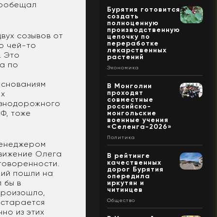
пообещал
Бурятия готовится
создать
полноценную
производственную
вух созывов от
цепочку по
переработке
то чей-то
лекарственных
. Это
растений
а по
Экономика
основаниям
В Монголии
проходят
их
совместные
езнодорожного
российско-
Ф, тоже
монгольские
военные учения
«Селенга-2026»
Политика
менеджером
движение Олега
В рейтинге
качественных
говоренности.
дорог Бурятия
кий пошли на
опередила
 бы в
иркутян и
читинцев
произошло,
Общество
постарается
нно из этих