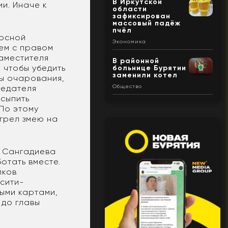
В Иркутской
и. Иначе к
области
зафиксирован
массовый падёж
пчёл
урсной
Экономика
ем с правом
аместителя
В районной
, чтобы убедить
больнице Бурятии
заменили котел
ды очарования,
Общество
седателя
усыпить
 По этому
игрел змею на
у Сангадиева
отать вместе.
лков
сити-
ными картами,
 до главы