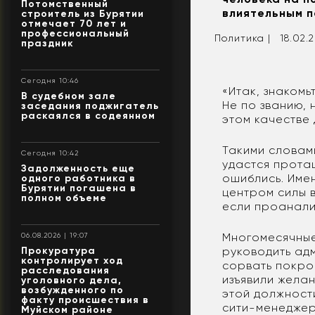
Потомственный
влиятельным п
строитель из Бурятии
отмечает 70 лет и
профессиональный
Политика |
18.02.2
праздник
Сегодня 10:46
«Итак, знакомь
В судебном зале
Не по званию, 
заседания поджигатель
раскаялся в содеянном
этом качестве 
Такими словами
Сегодня 10:42
удастся протащ
Задолженность еще
ошиблись. Имен
одного работника в
Бурятии погашена в
центром силы в
полном объеме
если проанали
Многомесячные
06.08.2026 | 19:07
Прокуратура
руководить ад
контролирует ход
сорвать покро
расследования
изъявили жела
уголовного дела,
возбужденного по
этой должност
факту происшествия в
сити-менеджер
Муйском районе