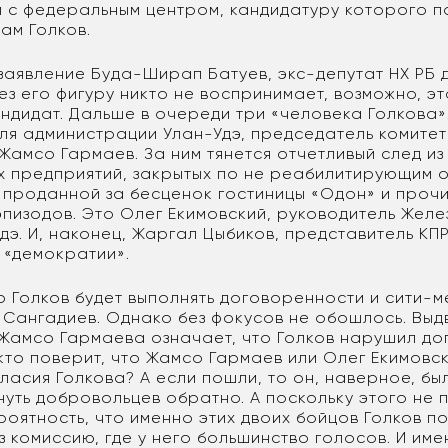
 с федеральным центром, кандидатуру которого 
ам Голков.
заявление Буда-Ширап Батуев, экс-депутат НХ РБ д
ез его фигуру никто не воспринимает, возможно, э
ндидат. Дальше в очереди три «человека Голкова»
ля администрации Улан-Удэ, председатель комитет
Жамсо Гармаев. За ним тянется отчетливый след из
 предприятий, закрытых по не реабилитирующим 
, проданной за бесценок гостиницы «Одон» и проч
эпизодов. Это Олег Екимовский, руководитель Жел
э. И, наконец, Жаргал Цыбиков, представитель КПР
 «демократии».
о Голков будет выполнять договоренности и сити-
 Сангадиев. Однако без фокусов не обошлось. Вы
 Жамсо Гармаева означает, что Голков нарушил до
 кто поверит, что Жамсо Гармаев или Олег Екимовс
ласия Голкова? А если пошли, то он, наверное, был
нуть добровольцев обратно. А поскольку этого не 
ероятность, что именно этих двоих бойцов Голков 
 комиссию, где у него большинство голосов. И име