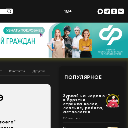
18+
т
Контакты
Другое
ПОПУЛЯРНОЕ
Э
Зурхай на неделю
в Бурятии:
стрижка волос,
лечение, работа,
астрология
Общество
воего"
самым