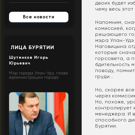
двоих будет и
чему весь этот
Все новости
Напомним, сна
комиссией, ко
решающего гол
мэра Улан-Удэ.
Наговицына от
ЛИЦА БУРЯТИИ
которые снача
Шутенков Игорь
горсовета, а 
Юрьевич
бдительность м
поводу, помнит
Мэр города Улан-Удэ, глава
груди...
администрации города
Но, скорее вс
через комиссию
Но, похоже, ур
контролирует 
менеджера. И в
способного дик
Бурятии.