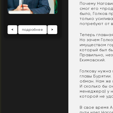
Почему Нагови
смог его «прод
было, Голков 
только усилива
потребуют от в
<
подробнее
>
Теперь главная
Но зачем Голк
имуществом го
который был б
Правильно, не
Екимовский.
Голкову нужна 
главы Бурятии.
обман. Нам же 
И сколько бы о
менеджера) у н
которой не уда
В свое время 
пути идет Наго