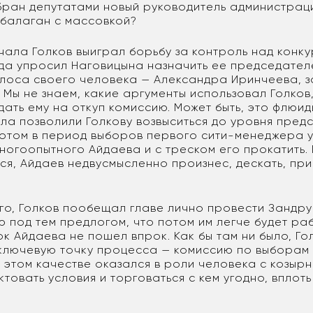
збран депутатами новый руководитель администраци
 балаган с массовкой?
чала Голков выиграл борьбу за контроль над конк
гда упросил Наговицына назначить ее председател
оса своего человека — Александра Иринчеева, з
 Мы не знаем, какие аргументы использовал Голков
дать ему на откуп комиссию. Может быть, это флюи
ла позволили Голкову возвыситься до уровня пред
потом в период выборов первого сити-менеджера 
ногоопытного Айдаева и с треском его прокатить.
ся, Айдаев недвусмысленно произнес, дескать, пр
его, Голков пообещал главе лично провести Зандр
 под тем предлогом, что потом им легче будет раб
ок Айдаева не пошел впрок. Как бы там ни было, Го
ключевую точку процесса — комиссию по выборам 
 этом качестве оказался в роли человека с козыр
товать условия и торговаться с кем угодно, вплоть