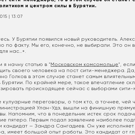
олитиком и центром силы в Бурятии.
015 | 13:07
тесь. У Бурятии появился новый руководитель. Алек
но по факту. Мы его, конечно, не выбирали. Это он 
для нас…».
 я начну статью в "
Московском комсомольце
", есл
ить своего человека на пост сити-менеджера. Да,
но Голков в этом случае станет самым влиятельны
 Бурятии. По крайней мере, такое впечатление ск
зировать происходящее сейчас с выборами сити-
 кулуарные переговоры, о том кто, а точнее, чей 
министрацией Улан-Удэ, вышли на финишную пряму
вы. Напомним, что в понедельник истек срок подач
ние пятеро. Первым подал заявление наиболее под
и кандидат — Зандра Сангадиев. Он уже исполняет
а, имеет большой опыт работы. Это кандидат от гл