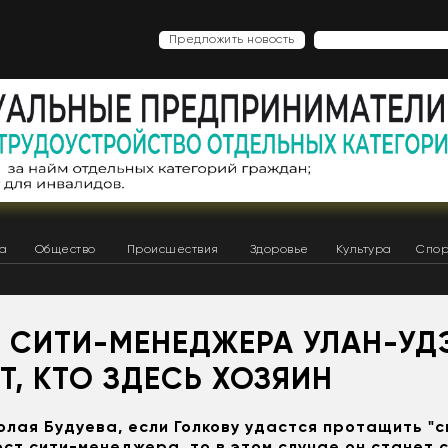
Предложить новость
ка
Общество
Происшествия
Здоровье
Культура
Спор
 СИТИ-МЕНЕДЖЕРА УЛАН-УД
, КТО ЗДЕСЬ ХОЗЯИН
олая Будуева, если Голкову удастся протащить "с
ост сити-менеджера, то в этом случае он станет 