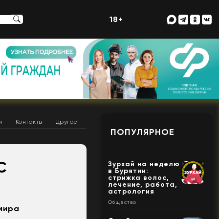
18+
т
Контакты
Другое
ПОПУЛЯРНОЕ
С
Зурхай на неделю
в Бурятии:
стрижка волос,
лечение, работа,
астрология
Общество
имира