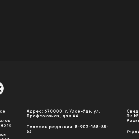
Все
Адрес: 670000, г. Улан-Удэ, ул.
Свид
Профсоюзная, дом 44
Эл №
алов
Роск
нного
Телефон редакции: 8-902-168-85-
53
Учре
мая