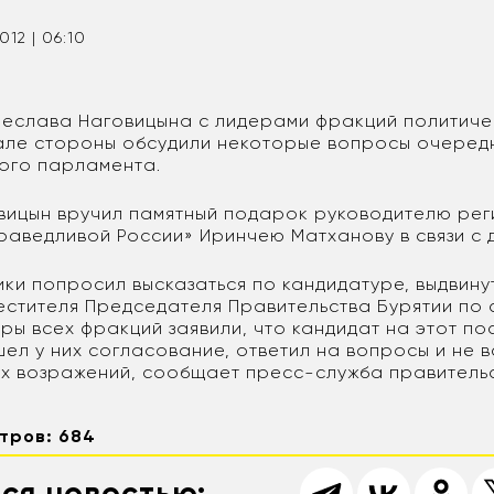
2012 | 06:10
чеслава Наговицына с лидерами фракций политиче
ле стороны обсудили некоторые вопросы очеред
ого парламента.
вицын вручил памятный подарок руководителю ре
раведливой России» Иринчею Матханову в связи с 
ики попросил высказаться по кандидатуре, выдвину
естителя Председателя Правительства Бурятии по
ры всех фракций заявили, что кандидат на этот п
ел у них согласование, ответил на вопросы и не в
х возражений, сообщает пресс-служба правительс
тров: 684
ся новостью: