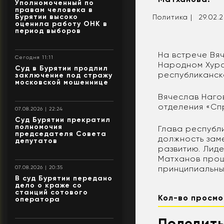
Уполномоченный по
правам человека в
Бурятии высоко
Политика |
29.02.
оценила работу ОНК в
период выборов
На встрече Вя
Сегодня 11:11
Народном Хура
Суд в Бурятии продлил
республиканск
заключение под стражу
московской мошеннице
Вячеслав Наго
отделения «Сп
07.08.2026 | 22:24
Суд Бурятии прекратил
полномочия
Глава республ
председателя Совета
должность зам
депутатов
развитию. Лиде
Матханов прош
принципиальны
07.08.2026 | 20:35
В суд Бурятии передано
дело о краже со
станций сотового
Кол-во просмо
оператора
Поделить