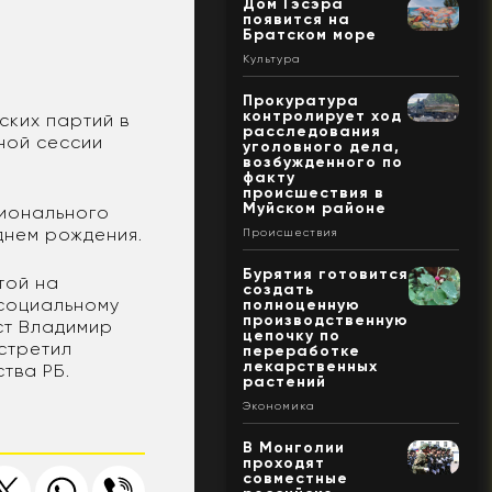
Дом Гэсэра
появится на
Братском море
Культура
Прокуратура
контролирует ход
ских партий в
расследования
ной сессии
уголовного дела,
возбужденного по
факту
происшествия в
Муйском районе
гионального
днем рождения.
Происшествия
Бурятия готовится
той на
создать
 социальному
полноценную
производственную
ост Владимир
цепочку по
стретил
переработке
лекарственных
тва РБ.
растений
Экономика
В Монголии
проходят
совместные