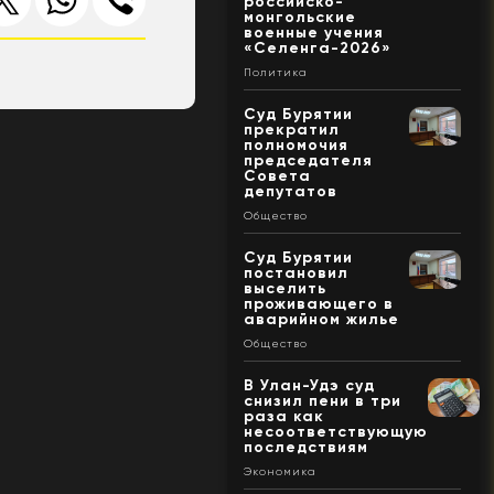
российско-
монгольские
военные учения
«Селенга-2026»
Политика
Суд Бурятии
прекратил
полномочия
председателя
Совета
депутатов
Общество
Суд Бурятии
постановил
выселить
проживающего в
аварийном жилье
Общество
В Улан-Удэ суд
снизил пени в три
раза как
несоответствующую
последствиям
Экономика