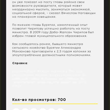
он уже показал на посту главы района свои
возможности руководителя, который может
неординарно мыслить, заниматься экономикой,
социальной сферой, - сказал Вячеслав Наговицын
на планерном совещании.
По мнению главы Бурятии, накопленный опыт
позволит Чирипову успешно работать на посту
министра. В 2009 году Даба-Жалсан Чирипов был
избран главой муниципального образования.
Как сообщалось ранее, бывшего министра
сельского хозяйства Бурятии Александра
Манзанова приговорили к 2,5 годам колонии за
злоупотребление должностными полномочиями.
Справка
:
Родился Даба-Жалсан Чирипов в 1962 году,
образование высшее профессиональное. До
избрания главой Курумканского района был
заместителем генерального директора ООО
«ТАД».
Кол-во просмотров: 700