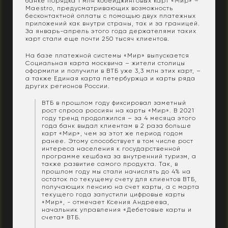
банке порядка 1 млн кобейджинговых карт «Мир» –
Maestro, предусматривающих возможность
бесконтактной оплаты с помощью двух платежных
приложений как внутри страны, так и за границей.
За январь-апрель этого года держателями таких
карт стали еще почти 250 тысяч клиентов.
На базе платежной системы «Мир» выпускается
Социальная карта москвича – жители столицы
оформили и получили в ВТБ уже 3,3 млн этих карт, –
а также Единая карта петербуржца и карты ряда
других регионов России.
ВТБ в прошлом году фиксировал заметный
рост спроса россиян на карты «Мир». В 2021
году тренд продолжился – за 4 месяца этого
года банк выдал клиентам в 2 раза больше
карт «Мир», чем за этот же период годом
ранее. Этому способствует в том числе рост
интереса населения к государственной
программе кешбэка за внутренний туризм, а
также развитие самого продукта. Так, в
прошлом году мы стали начислять до 4% на
остаток по текущему счету для клиентов ВТБ,
получающих пенсию на счет карты, а с марта
текущего года запустили цифровые карты
«Мир», - отмечает Ксения Андреева,
начальник управления «Дебетовые карты и
счета» ВТБ.