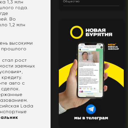
а 1,3 млн
Общество
шлого года.
 где
ей. Во
ло 1,2 млн
ень высокими
а прошлого
а
 стал рост
мости заемных
условия»,
 кредиту.
нте авто с
 сделок.
ержанные
азованием.
ссийская Lada
анспортные
чальник