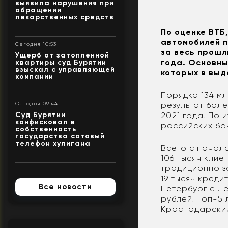
выявила нарушения при
обращении
лекарственных средств
По оценке ВТБ
автомобилей п
Сегодня 10:53
за весь прошл
Ущерб от затопленной
года. Основны
квартиры суд Бурятии
взыскал с управляющей
которых в вы
компании
Порядка 134 м
результат боле
Сегодня 09:44
2021 года. По
Суд Бурятии
конфисковал в
российских ба
собственность
государства сотовый
телефон хулигана
Всего с начал
106 тысяч кли
традиционно з
19 тысяч креди
Все новости
Петербург с Л
рублей. Топ-5 
Краснодарский 