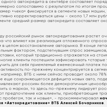
 одного автокредита в сентябре составляет порядк
римерно сопоставимо с результатом по итогам про
змер «чека» фиксируется в сегменте новых машин,
тивно корректироваться цены – около 1,7 млн рубл
менте средний размер автокредита составляет око
оду российский рынок автокредитования растет оч
на что влияют как реализация отложенного спрос
 и в целом восстановление авторынка. В конце лет
льным фактором, подстегнувшим спрос заемщиков,
ставки, который традиционно отражается на стои
Многие клиенты поспешили зафиксировать «старые 
учить для себя приемлемый ежемесячный платеж по
активность по-прежнему концентрируется в сегме
 например, ВТБ с ними сейчас проводит около 78%
е еще сохраняющегося дефицита новых авто, под
ривлекают россиян более демократичным ценообр
рить о марках, то здесь по-прежнему лидирует ро
ют предпочтение как клиенты, приобретающие тр
с пробегом, так и новые», - прокомментировал
на
ия «Автокредитование» ВТБ Алексей Бочарников
.