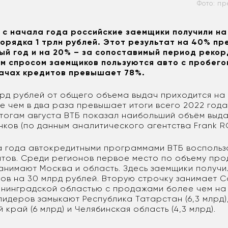
Фото: п
, с начала года российские заемщики получили на
орядка 1 трлн рублей. Этот результат на 40% п
ый год и на 20% – за сопоставимый период рекор
м спросом заемщиков пользуются авто с пробего
дачах кредитов превышает 78%.
лрд рублей от общего объема выдач приходится на 
е чем в два раза превышает итоги всего 2022 года
 итогам августа ВТБ показал наибольший объём выд
нков (по данным аналитического агентства Frank R
а года автокредитными программами ВТБ воспольз
ентов. Среди регионов первое место по объему пр
анимают Москва и область. Здесь заемщики получи
тов на 30 млрд рублей. Вторую строчку занимает С
енинградской областью с продажами более чем на 
лидеров замыкают Республика Татарстан (6,3 млрд)
край (6 млрд) и Челябинская область (4,3 млрд).