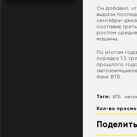
Он добавил, ч
выдачи последн
сентябре-дека
составив трет
ростом средне
машины.
По итогам год
порядка 1,5 тр
прошлого года
автозаемщиков
банк ВТБ.
Тэги:
ВТБ
авто
Кол-во просмо
Поделить