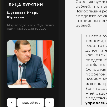
Средняя сумма
ЛИЦА БУРЯТИИ
рублей, что п
Наибольший ра
Шутенков Игорь
продолжают ак
Юрьевич
вторичном сег
рублей.
Мэр города Улан-Удэ, глава
администрации города
«В этом г
темпами, 
года, так
дополните
ключевой 
средств. 
чтобы пол
Основная 
пробегом:
Помимо вс
машины п
Если гово
– ей отда
средства 
<
подробнее
>
управлен