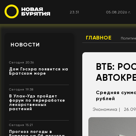
23:31
05.08.2026 г.
ГЛАВНОЕ
Полити
НОВОСТИ
Сегодня 20:36
ВТБ: РО
Дом Гэсэра появится на
Братском море
АВТОКР
Сегодня 19:38
Средняя сумма
В Улан-Удэ пройдет
рублей
форум по переработке
лекарственных
растений
Экономика |
26.09
Сегодня 15:21
Прогноз погоды в
Бурятии на 06 августа