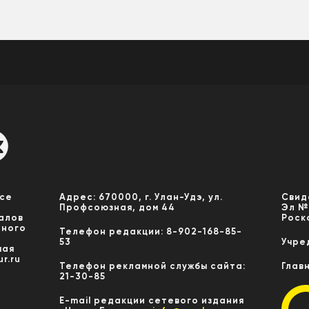
Все
Адрес: 670000, г. Улан-Удэ, ул.
Свид
Профсоюзная, дом 44
Эл №
алов
Роск
нного
Телефон редакции: 8-902-168-85-
53
Учре
мая
r.ru
Телефон рекламной службы сайта:
Глав
21-30-85
E-mail редакции сетевого издания