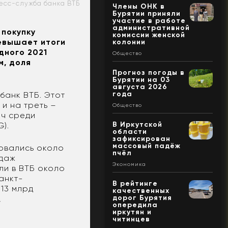
ресс-служба банка ВТБ
Члены ОНК в
Бурятии приняли
участие в работе
административной
 покупку
комиссии женской
ревышает итоги
колонии
дного 2021
Общество
м, доля
Прогноз погоды в
Бурятии на 03
августа 2026
года
банк ВТБ. Этот
 и на треть –
Общество
ач среди
В Иркутской
G).
области
зафиксирован
массовый падёж
овались около
пчёл
одаж
Экономика
ли в ВТБ около
анкт-
В рейтинге
13 млрд
качественных
дорог Бурятия
,
опередила
иркутян и
читинцев