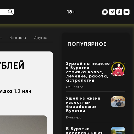
18+
т
Контакты
Другое
ПОПУЛЯРНОЕ
УБЛЕЙ
Зурхай на неделю
в Бурятии:
стрижка волос,
лечение, работа,
астрология
Общество
дка 1,3 млн
Ушел из жизни
известный
барабанщик
Бурятии
Культура
В Бурятии
водолазы ищут