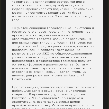
территории с комплексной застройкой или с
коттеджными поселками, приобрести дом по
модели «домокомплекта под ключ». Подключение
различных сегментов кредитования будет
постепенным, начиная со 2 квартала и до конца
года.
«С учетом обширной территории нашей страны и
безусловного спроса населения на комфортное и
просторное жилье, сегмент частного
строительства является крайне перспективным
для рынка недвижимости в России. ВТБ готовится
запустить новый продукт для клиентов, желающих
построить дом, и поддерживает решение
развивать сектор ИЖС на общегосударственном
уровне, включая поддержку финансирования
домохозяйств. В перспективе граждане получат
более комфортное и доступное жилье, банки –
дополнительные гарантии его строительства, а
отрасли экономики России – дополнительный
импульс для развития», – отметил Анатолий
Печатников.
Проекты индивидуального строительства занимают
небольшую долю в общем объеме ипотечных
кредитов. В прошлом году, согласно данным
Росстата, 289 тыс. объектов было введено в
эксплуатацию, всего 40 тыс. жилых домов
приобретены в ипотеку. Основная причина состоит
в том, что рынок ИЖС развит гораздо слабее по