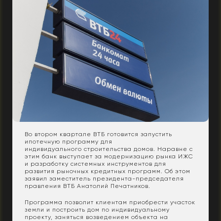
Во втором квартале ВТБ готовится запустить
ипотечную программу для
индивидуального строительства домов. Наравне с
этим банк выступает за модернизацию рынка ИЖС
и разработку системных инструментов для
развития рыночных кредитных программ. Об этом
заявил заместитель президента-председателя
правления ВТБ Анатолий Печатников.
Программа позволит клиентам приобрести участок
земли и построить дом по индивидуальному
проекту, заняться возведением объекта на