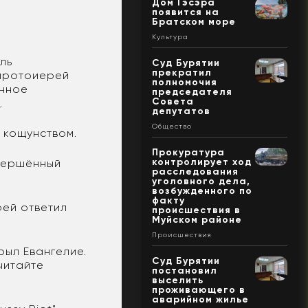
Дом Гэсэра
появится на
Братском море
Культура
ль
Суд Бурятии
прекратил
 протоиерей
полномочия
енное
председателя
Совета
с
.
депутатов
Общество
 кощунством.
Прокуратура
контролирует ход
овершённый
расследования
уголовного дела,
возбужденного по
факту
рей ответил
происшествия в
Муйском районе
Происшествия
крыл Евангелие.
Суд Бурятии
читайте
постановил
выселить
проживающего в
аварийном жилье