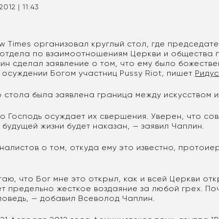
2012 | 11:43
w Times организовал круглый стол, где председате
отдела по взаимоотношениям Церкви и общества
ин сделал заявление о том, что ему было божеств
 осуждении Богом участниц Pussy Riot, пишет
Риду
о стола была заявлена граница между искусством и
что Господь осуждает их свершения. Уверен, что с
 в будущей жизни будет наказан, — заявил Чаплин.
налистов о том, откуда ему это известно, протоие
итаю, что Бог мне это открыл, как и всей Церкви от
т предельно жесткое воздаяние за любой грех. По
оведь, — добавил Всеволод Чаплин.